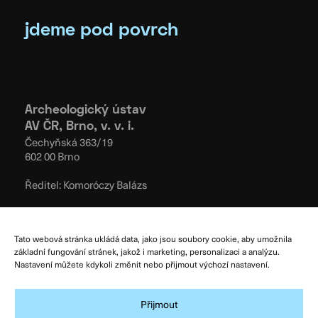
jdeme pod povrch
Archeologický ústav
AV ČR, Brno, v. v. i.
Čechyňská 363/19
602 00 Brno
Ředitel: Komoróczy Balázs
Redakce:
+420 515 911 112
E-mail:
pv@arub.cz
Tato webová stránka ukládá data, jako jsou soubory cookie, aby umožnila
základní fungování stránek, jakož i marketing, personalizaci a analýzu.
Zásady cookies
Nastavení můžete kdykoli změnit nebo přijmout výchozí nastavení.
Podmínky užívání
Všeobecné obchodní podmínky
Přijmout