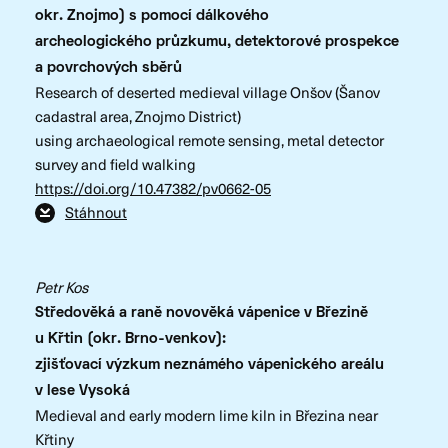
okr. Znojmo) s pomocí dálkového
archeologického průzkumu, detektorové prospekce
a povrchových sběrů
Research of deserted medieval village Onšov (Šanov
cadastral area, Znojmo District)
using archaeological remote sensing, metal detector
survey and field walking
https://doi.org/10.47382/pv0662-05
Stáhnout
Petr Kos
Středověká a raně novověká vápenice v Březině
u Křtin (okr. Brno-venkov):
zjišťovací výzkum neznámého vápenického areálu
v lese Vysoká
Medieval and early modern lime kiln in Březina near
Křtiny