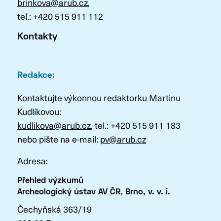
brinkova@arub.cz
,
tel.: +420 515 911 112
Kontakty
Redakce:
Kontaktujte výkonnou redaktorku Martinu
Kudlíkovou:
kudlikova@arub.cz
, tel.: +420 515 911 183
nebo pište na e-mail:
pv@arub.cz
Adresa:
Přehled výzkumů
Archeologický ústav AV ČR, Brno, v. v. i.
Čechyňská 363/19