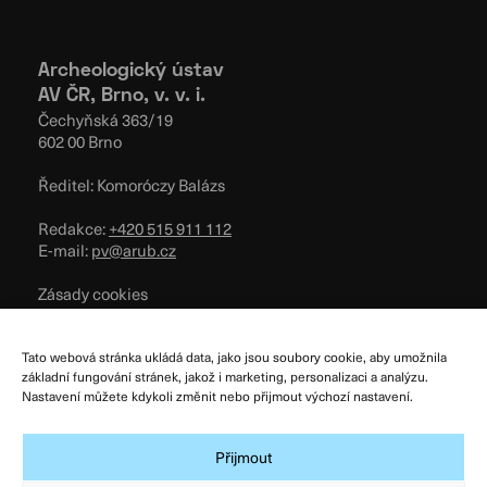
Archeologický ústav
AV ČR, Brno, v. v. i.
Čechyňská 363/19
602 00 Brno
Ředitel: Komoróczy Balázs
Redakce:
+420 515 911 112
E-mail:
pv@arub.cz
Zásady cookies
Podmínky užívání
Tato webová stránka ukládá data, jako jsou soubory cookie, aby umožnila
Všeobecné obchodní podmínky
základní fungování stránek, jakož i marketing, personalizaci a analýzu.
Zpracování osobních údajů
Nastavení můžete kdykoli změnit nebo přijmout výchozí nastavení.
Přijmout