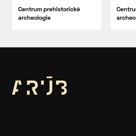
Centrum prehistorické
Centru
archeologie
archeo