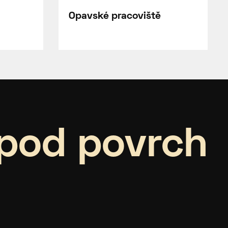
Opavské pracoviště
pod povrch