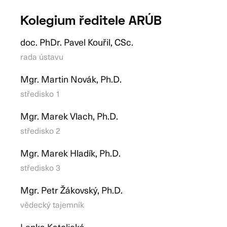
Kolegium ředitele ARÚB
doc. PhDr. Pavel Kouřil, CSc.
rada ústavu
Mgr. Martin Novák, Ph.D.
středisko 1
Mgr. Marek Vlach, Ph.D.
středisko 2
Mgr. Marek Hladík, Ph.D.
středisko 3
Mgr. Petr Žákovský, Ph.D.
vědecký tajemník
Lenka Katolická