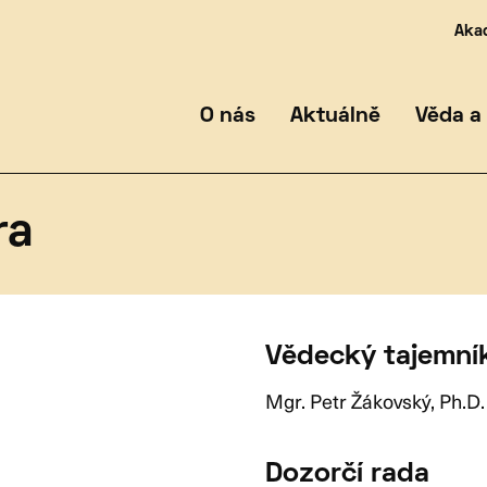
Aka
Veřejné zakázky
Blog
Vydané publikace
Badatelské archeologické výzkumy
Podatelna
Li
Mé
Ob
Re
O nás
Aktuálně
Věda a
lužby
Kontakt
ra
Vědecký tajemní
Mgr. Petr Žákovský, Ph.D.
Dozorčí rada