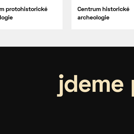
m protohistorické
Centrum historické
logie
archeologie
jdeme 