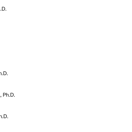
.D.
h.D.
, Ph.D.
h.D.