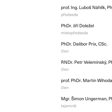
prof. Ing. Luboš Náhlík, Ph
předseda
PhDr. Jiří Doležel
místopředseda
PhDr. Dalibor Prix, CSc.
člen
RNDr. Petr Velemínský, P
člen
prof. PhDr. Martin Wihoda
člen
Mgr. Šimon Ungerman, P
tajemník