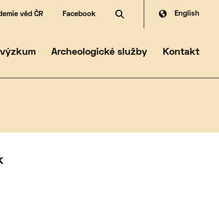
English
demie věd ČR
Facebook
dské zdroje
dia
čanská archeologie
ferát archeologické památkové péče
 výzkum
Archeologické služby
Kontakt
k