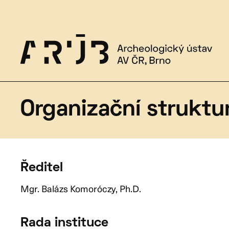
Ke stažení
Novinky
Ediční činnost
Informace pro stavebníky
Kontakt
O nás
Aktuálně
Věda a výzkum
Archeologické s
Organizační struktu
Ředitel
Mgr. Balázs Komoróczy, Ph.D.
Rada instituce