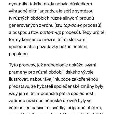
dynamika takřka nikdy nebyla důsledkem
výhradně elitní agendy, ale spíše syntézou
(v různých obdobích různě silných) proudů
generovaných z vrchu (tzv.
top-down
procesů)
a odspodu (tzv.
bottom-up
procesů). Tedy určité
formy konsenzu mezi elitními složkami
společnosti a požadavky běžné neelitní
populace.
Tyto procesy, jež archeologie dokáže svými
prameny pro různá období lidského vývoje
ilustrovat, nabourávají hluboce zakořeněnou
představu, že hybateli společenské změny byly
vždy jen elitní mocenská patra společnosti,
zatímco nižší společenské úrovně byly ve
většině jen pasivními svědky, případně obětmi,