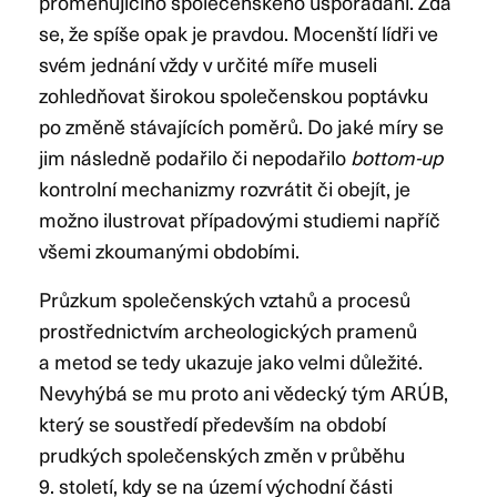
proměňujícího společenského uspořádání. Zdá
se, že spíše opak je pravdou. Mocenští lídři ve
svém jednání vždy v určité míře museli
zohledňovat širokou společenskou poptávku
po změně stávajících poměrů. Do jaké míry se
jim následně podařilo či nepodařilo
bottom-up
kontrolní mechanizmy rozvrátit či obejít, je
možno ilustrovat případovými studiemi napříč
všemi zkoumanými obdobími.
Průzkum společenských vztahů a procesů
prostřednictvím archeologických pramenů
a metod se tedy ukazuje jako velmi důležité.
Nevyhýbá se mu proto ani vědecký tým ARÚB,
který se soustředí především na období
prudkých společenských změn v průběhu
9. století, kdy se na území východní části