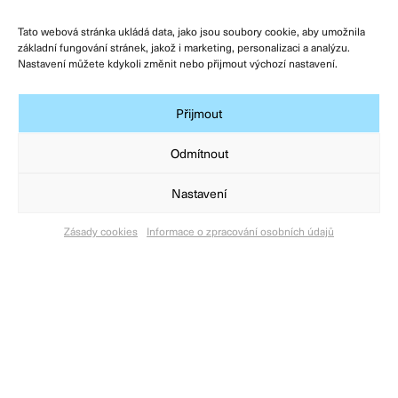
Výzkumná základna Mikulčice
Tato webová stránka ukládá data, jako jsou soubory cookie, aby umožnila
Pracoviště Opava
základní fungování stránek, jakož i marketing, personalizaci a analýzu.
Nastavení můžete kdykoli změnit nebo přijmout výchozí nastavení.
Návštěvnické centrum Mušov
Facebook ARÚB
Přijmout
Zásady cookies
Odmítnout
Podmínky užívání
Všeobecné obchodní podmínky
Nastavení
Zpracování osobních údajů
Zásady cookies
Informace o zpracování osobních údajů