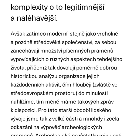
komplexity o to legitimnější
a naléhavější.
Avšak zatímco moderní, stejně jako vrcholně
a pozdně středověká společenství, za sebou
zanechávají množství písemných pramenů
vypovídajících o různých aspektech tehdejšího
života, přičemž tak dovolují poměrně dobrou
historickou analýzu organizace jejich
každodenních aktivit, čím hlouběji (zvláště ve
středoevropském prostoru) do minulosti
nahlížíme, tím méně máme takových zpráv
k dispozici. Pro tato starší období lidského
vývoje jsme tak z velké části a mnohdy i zcela
odkázáni na výpověď archeologických
pramenů. Archeologické pozůstatky minulosti