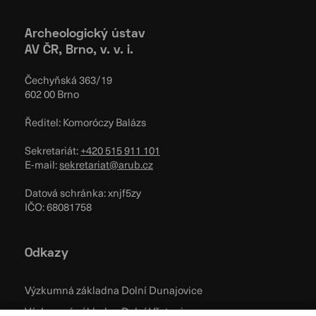
Archeologický ústav
AV ČR, Brno, v. v. i.
Čechyňská 363/19
602 00 Brno
Ředitel: Komoróczy Balázs
Sekretariát:
+420 515 911 101
E-mail:
sekretariat@arub.cz
Datová schránka: xnjf5zy
IČO: 68081758
Odkazy
Výzkumná základna Dolní Dunajovice
Výzkumná základna Dolní Věstonice