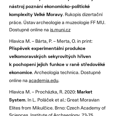
nástroj poznání ekonomicko-politické
. Rukopis dizertační
komplexity Velké Moravy
práce. Ústav archeologie a muzeologie FF MU.
Dostupné online na
is.muni.cz
Hlavica M. – Bárta, P. – Merta, O. in print:
Příspěvek experimentální produkce
velkomoravských sekyrovitých hřiven
k pochopení jejich funkce v raně středověké
. Archeologia technica. Dostupné
ekonomice
online na
academia.edu
.
Hlavica M. – Procházka, R. 2020:
Market
. In L. Poláček et al.: Great Moravian
System
Elites from Mikulčice. Brno: Czech Academy of
Sciences, Institute of Archaeology, 73-75.