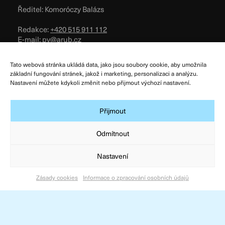
Ředitel: Komoróczy Balázs
Redakce:
+420 515 911 112
E-mail:
pv@arub.cz
Zásady cookies
Tato webová stránka ukládá data, jako jsou soubory cookie, aby umožnila
základní fungování stránek, jakož i marketing, personalizaci a analýzu.
Podmínky užívání
Nastavení můžete kdykoli změnit nebo přijmout výchozí nastavení.
Všeobecné obchodní podmínky
Zpracování osobních údajů
Přijmout
Odmítnout
Nastavení
Zásady cookies
Informace o zpracování osobních údajů
© Archeologický ústav AV ČR, Brno, v. v. i. 2026
Designed & Developed by
Atelier Zidlicky