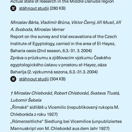
Actual state of research in the Middle Danube region
stáhnout studii
(280 KB)
Miroslav Bárta, Vladimír Brůna, Viktor Černý, Jiří Musil, Jiří
A. Svoboda, Miroslav Verner
Report on the survey and trial excavations of the Czech
Institute of Egyptology, carried in the area of El-Hayez,
Baharia oasis (2nd season, 6.3.-31. 3. 2004)
Zpráva o průzkumu a zjišťovacím výzkumu Českého
egyptologického ústavu v prostoru el-Hayez, oáza
Baharíja (2. výzkumná sezona, 6.3.-31.3. 2004)
stáhnout studii
(304 KB)
† Miroslav Chleborád, Robert Chleborád, Svatava Tlustá,
Lubomír Šebela
„Římské“ sídliště u Vícemilic (nepublikovaný rukopis M.
Chleboráda z roku 1927)
„Römerzeitliche“ Siedlung bei Vícemilice (unpubliziertes
Mannuskript von M. Chleborád aus dem Jahr 1927)