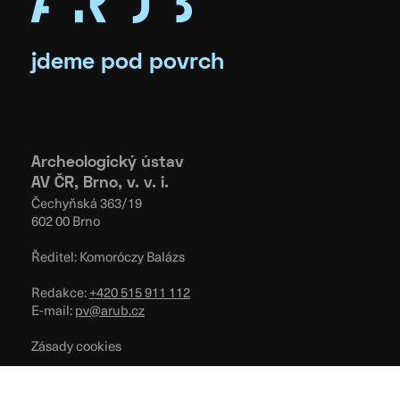
jdeme pod povrch
Archeologický ústav
AV ČR, Brno, v. v. i.
Čechyňská 363/19
602 00 Brno
Ředitel: Komoróczy Balázs
Redakce:
+420 515 911 112
E-mail:
pv@arub.cz
Zásady cookies
Podmínky užívání
Všeobecné obchodní podmínky