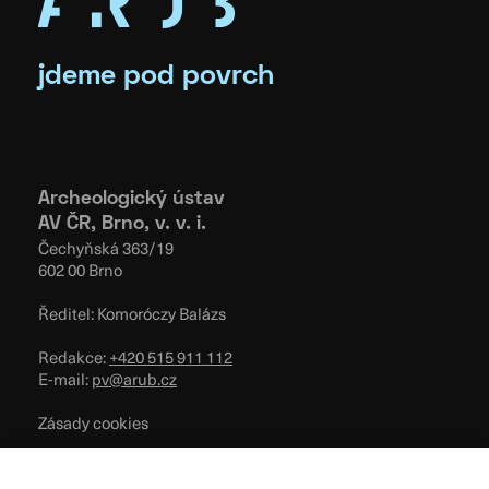
jdeme pod povrch
Archeologický ústav
AV ČR, Brno, v. v. i.
Čechyňská 363/19
602 00 Brno
Ředitel: Komoróczy Balázs
Redakce:
+420 515 911 112
E-mail:
pv@arub.cz
Zásady cookies
Podmínky užívání
Všeobecné obchodní podmínky