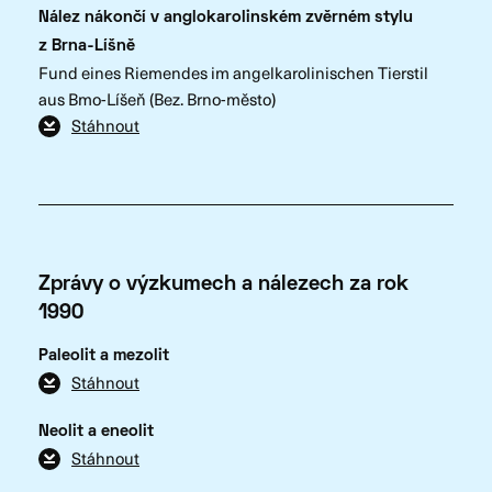
Nález nákončí v anglokarolinském zvěrném stylu
z Brna-Líšně
Fund eines Riemendes im angelkarolinischen Tierstil
aus Bmo-Líšeň (Bez. Brno-město)
Stáhnout
Zprávy o výzkumech a nálezech za rok
1990
Paleolit a mezolit
Stáhnout
Neolit a eneolit
Stáhnout