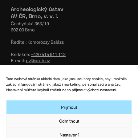
Archeologický ústav
AV ČR, Brno, v. v. i.
Čechyňská 363/19
602 00 Brno
Ředitel: Komoróczy Balázs
Redakce:
+420 515 911 112
E-mail:
pv@arub.cz
Zásady cookies
Tato webová stránka ukládá data, jako jsou soubory cookie, aby umožnila
Podmínky užívání
základní fungování stránek, jakož i marketing, personalizaci a analýzu.
Nastavení můžete kdykoli změnit nebo přijmout výchozí nastavení.
Všeobecné obchodní podmínky
Zpracování osobních údajů
Přijmout
Odmítnout
Nastavení