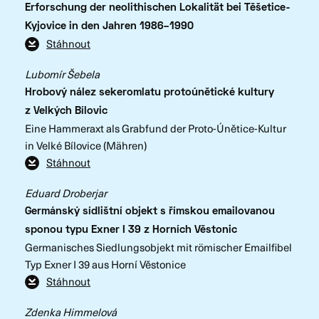
Erforschung der neolithischen Lokalität bei Těšetice-
Kyjovice in den Jahren 1986–1990
Stáhnout
Lubomír Šebela
Hrobový nález sekeromlatu protoúnětické kultury
z Velkých Bílovic
Eine Hammeraxt als Grabfund der Proto-Únětice-Kultur
in Velké Bílovice (Mähren)
Stáhnout
Eduard Droberjar
Germánský sídlištní objekt s římskou emailovanou
sponou typu Exner I 39 z Horních Věstonic
Germanisches Siedlungsobjekt mit römischer Emailfibel
Typ Exner I 39 aus Horní Věstonice
Stáhnout
Zdenka Himmelová