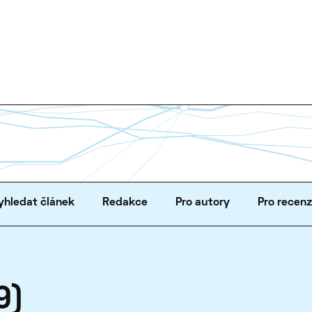
yhledat článek
Redakce
Pro autory
Pro recen
9)