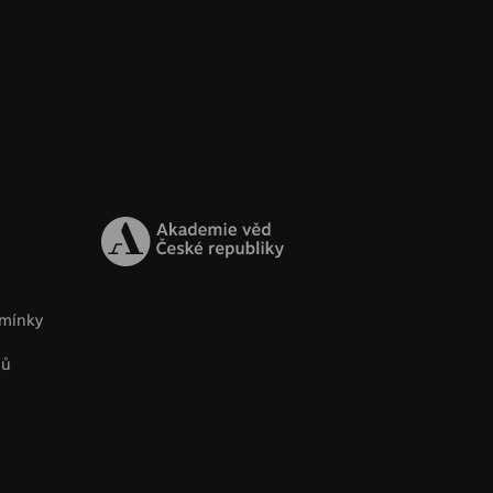
mínky
jů