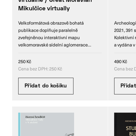
virtuálně / Great Moravian
Mikulčice virtually
Velkoformátová obrazově bohatá
Archeologi
publikace doplňuje paralelně
2021, 391 
zveřejněnou interaktivní mapu
Kolektivní
velkomoravské sídelní aglomerace…
a vydána v
250
Kč
490
Kč
Cena bez DPH:
250
Kč
Cena bez 
Přidat do košíku
Přida