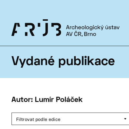
Ke stažení
Novinky
Ediční činnost
Informace pro stavebníky
Kontakt
O nás
Aktuálně
Věda a výzkum
Archeologické s
Vydané publikace
Autor: Lumír Poláček
Filtrovat podle edice