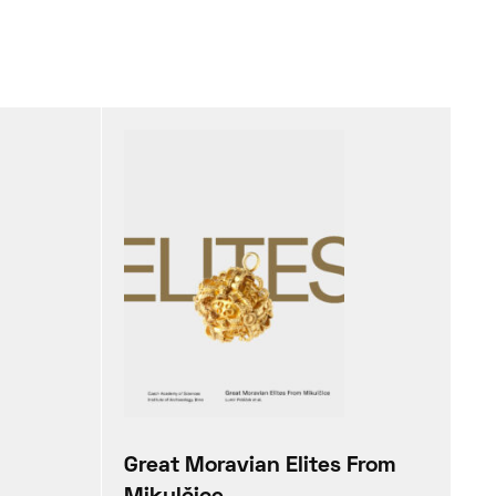
Great Moravian Elites From