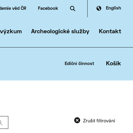
English
demie věd ČR
Facebook
dské zdroje
dia
čanská archeologie
ferát archeologické památkové péče
 výzkum
Archeologické služby
Kontakt
Košík
Ediční činnost
Zrušit filtrování