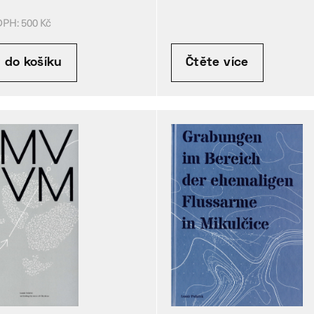
DPH:
500
Kč
t do košíku
Čtěte více