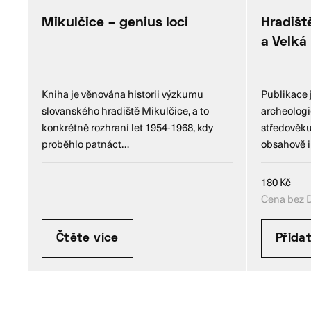
Mikulčice – genius loci
Hradišt
a Velká
Kniha je věnována historii výzkumu
Publikace 
slovanského hradiště Mikulčice, a to
archeologi
konkrétně rozhraní let 1954-1968, kdy
středověku,
proběhlo patnáct…
obsahově i
180
Kč
Cena bez 
Čtěte více
Přida