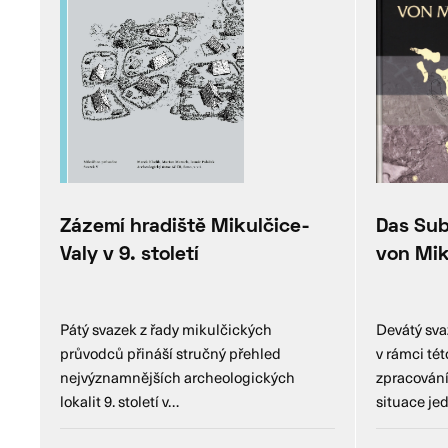
Zázemí hradiště Mikulčice-
Das Sub
Valy v 9. století
von Mik
Pátý svazek z řady mikulčických
Devátý sv
průvodců přináší stručný přehled
v rámci té
nejvýznamnějších archeologických
zpracování
lokalit 9. století v…
situace j