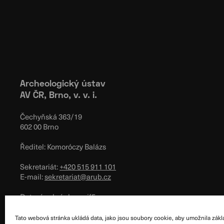
Archeologický ústav
AV ČR, Brno, v. v. i.
Čechyňská 363/19
602 00 Brno
Ředitel: Komoróczy Balázs
Sekretariát:
+420 515 911 101
E-mail:
sekretariat@arub.cz
Datová schránka: xnjf5zy
IČO: 68081758
Tato webová stránka ukládá data, jako jsou soubory cookie, aby umožnila zákl