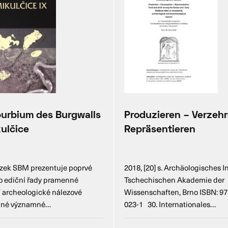
urbium des Burgwalls
Produzieren – Verzeh
ulčice
Repräsentieren
azek SBM prezentuje poprvé
2018, [20] s. Archäologisches In
to ediční řady pramenné
Tschechischen Akademie der
 archeologické nálezové
Wissenschaften, Brno ISBN: 97
edné významné…
023-1 30. Internationales…