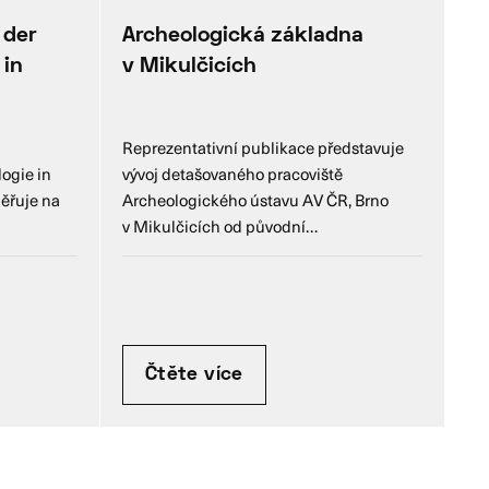
 der
Archeologická základna
 in
v Mikulčicích
Reprezentativní publikace představuje
logie in
vývoj detašovaného pracoviště
měřuje na
Archeologického ústavu AV ČR, Brno
v Mikulčicích od původní…
Čtěte více