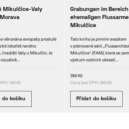
ě Mikulčice-Valy
Grabungen im Bereich
 Morava
ehemaligen Flussarme
Mikulčice
je věnována evropsky proslulé
Tato kniha je prvním svazkem
cké lokalitě raného
v plánované sérii „Flussarchäo
 hradišti Valy u Mikulčic. Je
Mikulčice“ (FAM), která se za
 vizuálně…
výzkum vodních oblastí…
350
Kč
DPH:
180
Kč
Cena bez DPH:
350
Kč
t do košíku
Přidat do košíku