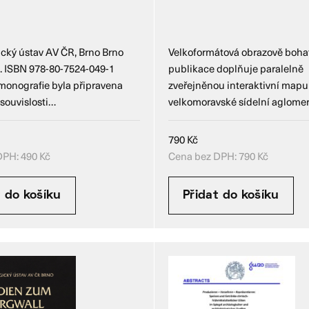
cký ústav AV ČR, Brno Brno
Velkoformátová obrazově boha
s. ISBN 978-80-7524-049-1
publikace doplňuje paralelně
 monografie byla připravena
zveřejněnou interaktivní mapu
 souvislosti…
velkomoravské sídelní aglome
790
Kč
DPH:
490
Kč
Cena bez DPH:
790
Kč
t do košíku
Přidat do košíku