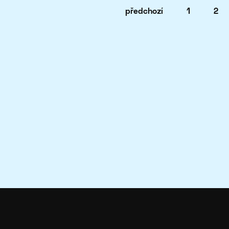
předchozí
1
2