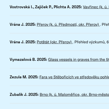
Vavřinec (k. ú
Vostrovská I., Zajíček P., Plichta A. 2025:
Přerov (k. ú. Předmostí, okr. Přerov)
.
Pře
Vrána J. 2025:
Potštát (okr. Přerov)
.
Přehled výzkumů
, 
Vrána J. 2025:
Glass vessels in graves from the 
Vymazalová B. 2025:
Fara ve Stěbořicích ve středověku po
Zezula M. 2025:
Brno (k. ú. Maloměřice, okr. Brno-měst
Zubalík J. 2025: