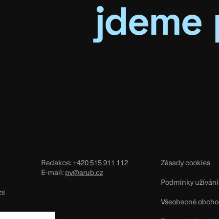
jdeme 
Redakce:
+420 515 911 112
Zásady cookies
E-mail:
pv@arub.cz
Podmínky užívání
zs
Všeobecné obcho