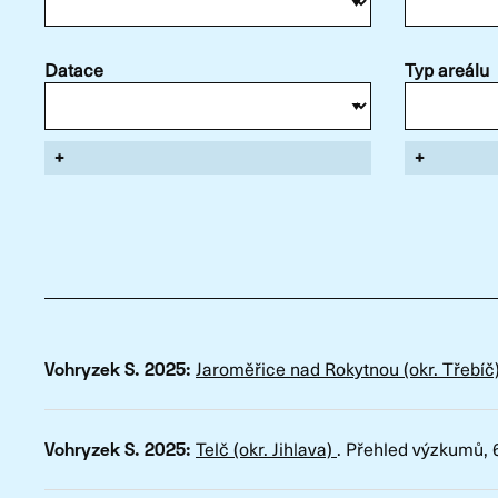
Datace
Typ areálu
+
+
Jaroměřice nad Rokytnou (okr. Třebíč
Vohryzek S. 2025:
Telč (okr. Jihlava)
.
Přehled výzkumů
, 
Vohryzek S. 2025: