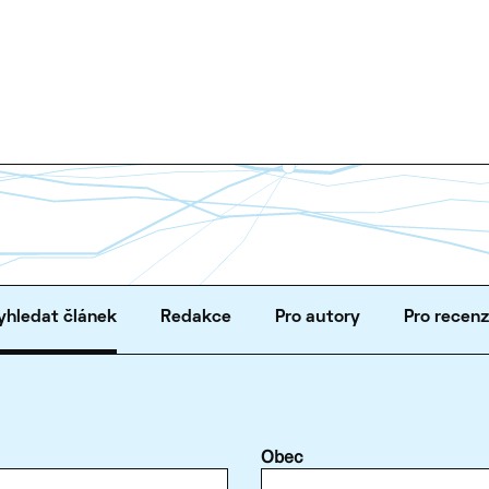
yhledat článek
Redakce
Pro autory
Pro recen
Obec