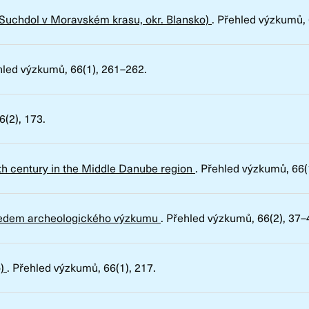
. Suchdol v Moravském krasu, okr. Blansko)
.
Přehled výzkumů
,
hled výzkumů
, 66(1), 261–262.
66(2), 173.
5th century in the Middle Danube region
.
Přehled výzkumů
, 66
hledem archeologického výzkumu
.
Přehled výzkumů
, 66(2), 37–
o)
.
Přehled výzkumů
, 66(1), 217.