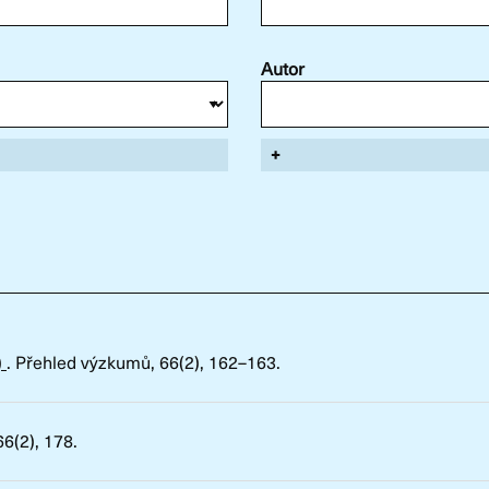
Autor
+
)
.
Přehled výzkumů
, 66(2), 162–163.
66(2), 178.