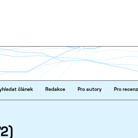
yhledat článek
Redakce
Pro autory
Pro recen
72)