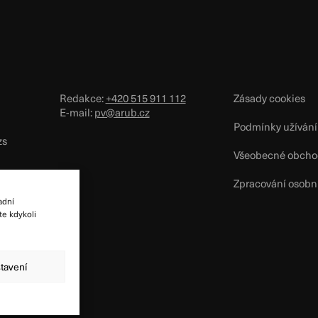
Redakce:
+420 515 911 112
Zásady cookies
E-mail:
pv@arub.cz
Podmínky užívání
zs
Všeobecné obcho
Zpracování osobn
adní
te kdykoli
tavení