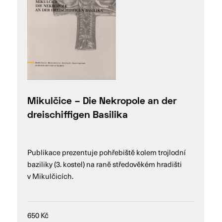
Mikulčice – Die Nekropole an der
dreischiffigen Basilika
Publikace prezentuje pohřebiště kolem trojlodní
baziliky (3. kostel) na raně středověkém hradišti
v Mikulčicích.
650
Kč