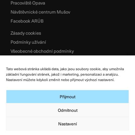
Pracoviště Opava
Návštěvnické centrum Mušov
Facebook ARÚB
Zásady cookies
Podmínky užívání
Všeobecné obchodní podmínky
Zpracování osobních údajů
Tato webová stránka ukládá data, jako jsou soubory cookie, aby umožnila
základní fungování stránek, jakož i marketing, personalizaci a analýzu.
Nastavení můžete kdykoli změnit nebo přijmout výchozí nastavení.
Přijmout
Odmítnout
Nastavení
© Archeologický ústav AV ČR, Brno, v. v. i. 2026
Designed & Developed by
Atelier Zidlicky