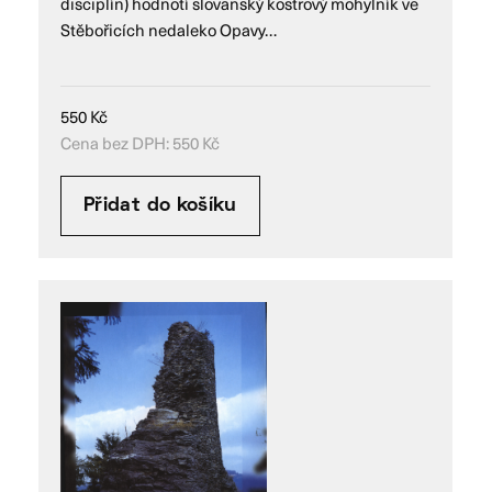
disciplín) hodnotí slovanský kostrový mohylník ve
Stěbořicích nedaleko Opavy…
550
Kč
Cena bez DPH:
550
Kč
Přidat do košíku