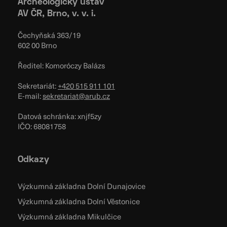
Archeologický ústav
AV ČR, Brno, v. v. i.
Čechyňská 363/19
602 00 Brno
Ředitel: Komoróczy Balázs
Sekretariát:
+420 515 911 101
E-mail:
sekretariat@arub.cz
Datová schránka: xnjf5zy
IČO: 68081758
Odkazy
Výzkumná základna Dolní Dunajovice
Výzkumná základna Dolní Věstonice
Výzkumná základna Mikulčice