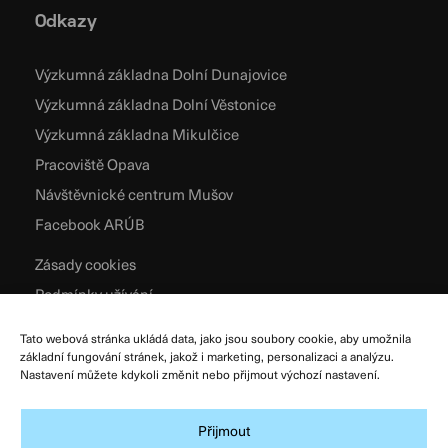
Odkazy
Výzkumná základna Dolní Dunajovice
Výzkumná základna Dolní Věstonice
Výzkumná základna Mikulčice
Pracoviště Opava
Návštěvnické centrum Mušov
Facebook ARÚB
Zásady cookies
Podmínky užívání
Všeobecné obchodní podmínky
Tato webová stránka ukládá data, jako jsou soubory cookie, aby umožnila
Zpracování osobních údajů
základní fungování stránek, jakož i marketing, personalizaci a analýzu.
Nastavení můžete kdykoli změnit nebo přijmout výchozí nastavení.
Přijmout