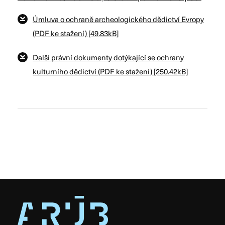
Úmluva o ochraně archeologického dědictví Evropy
(PDF ke stažení) [49.83kB]
Další právní dokumenty dotýkající se ochrany
kulturního dědictví (PDF ke stažení) [250.42kB]