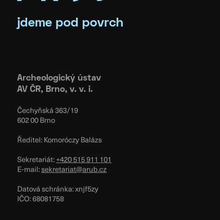
jdeme pod povrch
Archeologický ústav
AV ČR, Brno, v. v. i.
Čechyňská 363/19
602 00 Brno
Ředitel: Komoróczy Balázs
Sekretariát:
+420 515 911 101
E-mail:
sekretariat@arub.cz
Datová schránka: xnjf5zy
IČO: 68081758