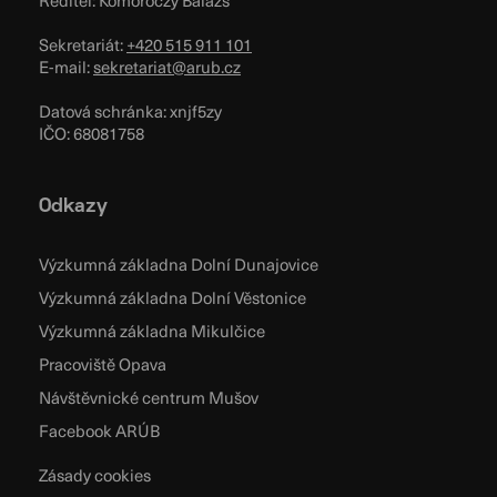
Sekretariát:
+420 515 911 101
E-mail:
sekretariat@arub.cz
Datová schránka: xnjf5zy
IČO: 68081758
Odkazy
Výzkumná základna Dolní Dunajovice
Výzkumná základna Dolní Věstonice
Výzkumná základna Mikulčice
Pracoviště Opava
Návštěvnické centrum Mušov
Facebook ARÚB
Zásady cookies