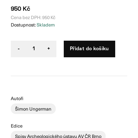
950
Kč
Cena bez DPH:
950
Kč
Dostupnost:
Skladem
Přidat do košíku
-
1
+
Autoři
Šimon Ungerman
Edice
Spisy Archeologického ústavu AV ČR Brno