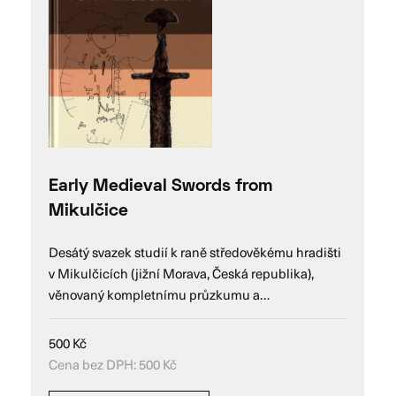
Early Medieval Swords from
Mikulčice
Desátý svazek studií k raně středověkému hradišti
v Mikulčicích (jižní Morava, Česká republika),
věnovaný kompletnímu průzkumu a…
500
Kč
Cena bez DPH:
500
Kč