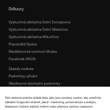
Odkazy
Výzkumná základna Dolní Dunajovice
Výzkumná základna Dolní Věstonice
Výzkumná základna Mikulčice
Pracoviště Opava
Návštěvnické centrum Mušov
Facebook ARÚB
Zásady cookies
Podmínky užívání
Všeobecné obchodní podmínky
Zpracování osobních údajů
Tato webová stránka ukládá data, jako jsou soubory cookie, aby umožnila
základní fungování stránek, jakož i marketing, personalizaci a analýzu.
Nastavení můžete kdykoli změnit nebo přijmout výchozí nastavení.