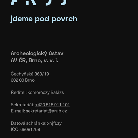
jdeme pod povrch
Archeologický ústav
AV ČR, Brno, v. v. i.
Čechyňská 363/19
602 00 Brno
Ředitel: Komoróczy Balázs
Sekretariát:
+420 515 911 101
E-mail:
sekretariat@arub.cz
Datová schránka: xnjf5zy
IČO: 68081758