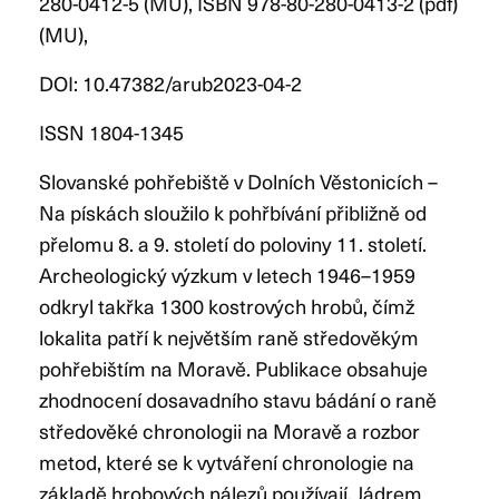
280-0412-5 (MU), ISBN 978-80-280-0413-2 (pdf)
(MU),
DOI: 10.47382/arub2023-04-2
ISSN 1804-1345
Slovanské pohřebiště v Dolních Věstonicích –
Na pískách sloužilo k pohřbívání přibližně od
přelomu 8. a 9. století do poloviny 11. století.
Archeologický výzkum v letech 1946–1959
odkryl takřka 1300 kostrových hrobů, čímž
lokalita patří k největším raně středověkým
pohřebištím na Moravě. Publikace obsahuje
zhodnocení dosavadního stavu bádání o raně
středověké chronologii na Moravě a rozbor
metod, které se k vytváření chronologie na
základě hrobových nálezů používají. Jádrem