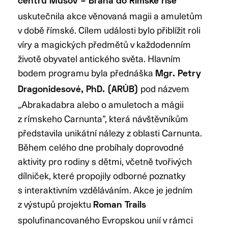
centru Mušov – Brána do Římské říše
uskutečnila akce věnovaná magii a amuletům
v době římské. Cílem události bylo přiblížit roli
víry a magických předmětů v každodenním
životě obyvatel antického světa. Hlavním
bodem programu byla přednáška
Mgr. Petry
pod názvem
Dragonidesové, PhD. (ARÚB)
„Abrakadabra alebo o amuletoch a mágii
z rímskeho Carnunta”, která návštěvníkům
představila unikátní nálezy z oblasti Carnunta.
Během celého dne probíhaly doprovodné
aktivity pro rodiny s dětmi, včetně tvořivých
dílniček, které propojily odborné poznatky
s interaktivním vzděláváním. Akce je jedním
z výstupů projektu
Roman Trails
spolufinancovaného Evropskou unií v rámci