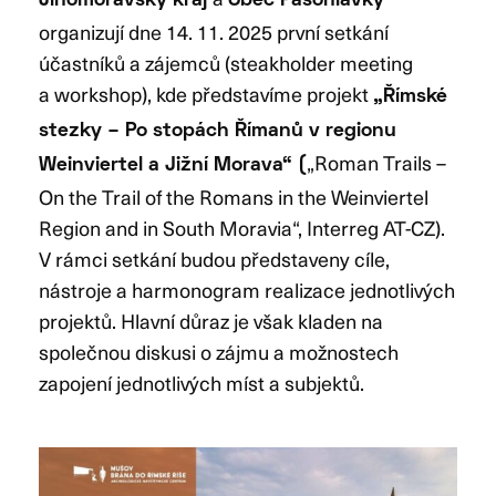
Jihomoravský kraj
Obec Pasohlávky
organizují dne 14. 11. 2025 první setkání
účastníků a zájemců (steakholder meeting
a workshop), kde představíme projekt
„Římské
stezky – Po stopách Římanů v regionu
„Roman Trails –
Weinviertel a Jižní Morava“ (
On the Trail of the Romans in the Weinviertel
Region and in South Moravia“, Interreg AT-CZ).
V rámci setkání budou představeny cíle,
nástroje a harmonogram realizace jednotlivých
projektů. Hlavní důraz je však kladen na
společnou diskusi o zájmu a možnostech
zapojení jednotlivých míst a subjektů.