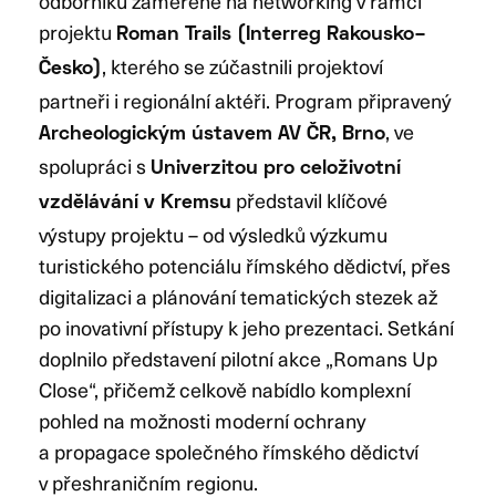
odborníků zaměřené na networking v rámci
projektu
Roman Trails (Interreg Rakousko–
, kterého se zúčastnili projektoví
Česko)
partneři i regionální aktéři. Program připravený
, ve
Archeologickým ústavem AV ČR, Brno
spolupráci s
Univerzitou pro celoživotní
představil klíčové
vzdělávání v Kremsu
výstupy projektu – od výsledků výzkumu
turistického potenciálu římského dědictví, přes
digitalizaci a plánování tematických stezek až
po inovativní přístupy k jeho prezentaci. Setkání
doplnilo představení pilotní akce „Romans Up
Close“, přičemž celkově nabídlo komplexní
pohled na možnosti moderní ochrany
a propagace společného římského dědictví
v přeshraničním regionu.