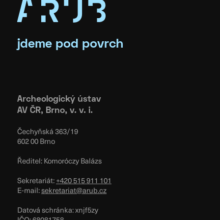
jdeme pod povrch
Archeologický ústav
AV ČR, Brno, v. v. i.
Čechyňská 363/19
602 00 Brno
Ředitel: Komoróczy Balázs
Sekretariát:
+420 515 911 101
E-mail:
sekretariat@arub.cz
Datová schránka: xnjf5zy
IČO: 68081758