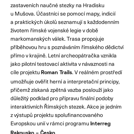
zastaveních naučné stezky na Hradisku
u Mušova. Účastníci se pomocí mapy, indicií
a praktických úkolů seznamují s každodenním
životem římské vojenské legie v době
markomanských válek. Trasa propojuje
příběhovou hru s poznáváním římského dědictví
přímo v krajině. Letní archeopátračka vznikla
jako pilotní testovací aktivita v návaznosti na
cíle projektu
. V reálném prostředí
Roman Trails
umožňuje ověřit herní a interpretační principy,
přičemž získaná zpětná vazba poslouží jako
důležitý podklad pro přípravu finální podoby
interaktivních Římských stezek. Akce je jedním
z výstupů projektu spolufinancovaného
Evropskou unií v rámci programu
Interreg
.
Rakousko – Česko