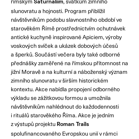
římským
, svátkům zimního
Saturnáliím
slunovratu a hojnosti. Program přiblížil
návštěvníkům podobu slavnostního období ve
starověkém Římě prostřednictvím ochutnávek
antické kuchyně inspirované Apiciem, výroby
voskových svíček a ukázek dobových účesů
a šperků. Součástí večera byly také odborné
přednášky zaměřené na římskou přítomnost na
jižní Moravě a na kulturní a náboženský význam
zimního slunovratu v širším historickém
kontextu. Akce nabídla propojení odborného
výkladu se zážitkovou formou a umožnila
návštěvníkům nahlédnout do každodennosti
i rituálů starověkého Říma. Akce je jedním
z výstupů projektu
Roman Trails
spolufinancovaného Evropskou unií v rámci