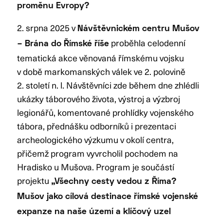
proměnu Evropy?
2. srpna 2025 v
Návštěvnickém centru Mušov
proběhla celodenní
– Brána do Římské říše
tematická akce věnovaná římskému vojsku
v době markomanských válek ve 2. polovině
2. století n. l. Návštěvníci zde během dne zhlédli
ukázky táborového života, výstroj a výzbroj
legionářů, komentované prohlídky vojenského
tábora, přednášku odborníků i prezentaci
archeologického výzkumu v okolí centra,
přičemž program vyvrcholil pochodem na
Hradisko u Mušova. Program je součástí
projektu
„Všechny cesty vedou z Říma?
Mušov jako cílová destinace římské vojenské
expanze na naše území a klíčový uzel