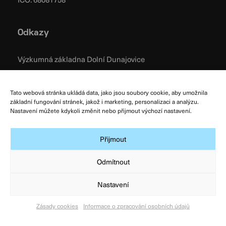
Odkazy
Výzkumná základna Dolní Dunajovice
Výzkumná základna Dolní Věstonice
Výzkumná základna Mikulčice
Tato webová stránka ukládá data, jako jsou soubory cookie, aby umožnila
základní fungování stránek, jakož i marketing, personalizaci a analýzu.
Pracoviště Opava
Nastavení můžete kdykoli změnit nebo přijmout výchozí nastavení.
Návštěvnické centrum Mušov
Facebook ARÚB
Přijmout
Zásady cookies
Odmítnout
Podmínky užívání
Nastavení
Všeobecné obchodní podmínky
Zpracování osobních údajů
Zásady cookies
Informace o zpracování osobních údajů