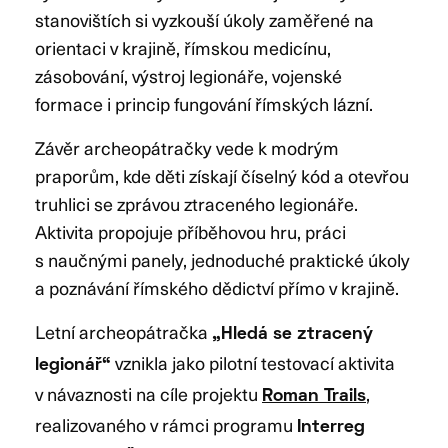
stanovištích si vyzkouší úkoly zaměřené na
orientaci v krajině, římskou medicínu,
zásobování, výstroj legionáře, vojenské
formace i princip fungování římských lázní.
Závěr archeopátračky vede k modrým
praporům, kde děti získají číselný kód a otevřou
truhlici se zprávou ztraceného legionáře.
Aktivita propojuje příběhovou hru, práci
s naučnými panely, jednoduché praktické úkoly
a poznávání římského dědictví přímo v krajině.
Letní archeopátračka
„Hledá se ztracený
vznikla jako pilotní testovací aktivita
legionář“
v návaznosti na cíle projektu
,
Roman Trails
realizovaného v rámci programu
Interreg