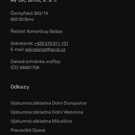
AV ČR, Brno, v. v. i.
Čechyňská 363/19
602 00 Brno
Ředitel: Komoróczy Balázs
Sekretariát:
+420 515 911 101
E-mail:
sekretariat@arub.cz
Datová schránka: xnjf5zy
IČO: 68081758
Odkazy
Výzkumná základna Dolní Dunajovice
Výzkumná základna Dolní Věstonice
Výzkumná základna Mikulčice
Pracoviště Opava