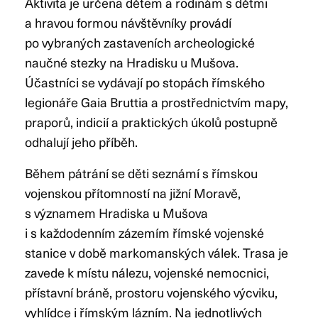
Aktivita je určena dětem a rodinám s dětmi
a hravou formou návštěvníky provádí
po vybraných zastaveních archeologické
naučné stezky na Hradisku u Mušova.
Účastníci se vydávají po stopách římského
legionáře Gaia Bruttia a prostřednictvím mapy,
praporů, indicií a praktických úkolů postupně
odhalují jeho příběh.
Během pátrání se děti seznámí s římskou
vojenskou přítomností na jižní Moravě,
s významem Hradiska u Mušova
i s každodenním zázemím římské vojenské
stanice v době markomanských válek. Trasa je
zavede k místu nálezu, vojenské nemocnici,
přístavní bráně, prostoru vojenského výcviku,
vyhlídce i římským lázním. Na jednotlivých