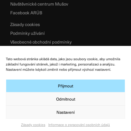
Návštěvnické centrum Mušov
Facebook ARÚB
Zásady cookies
Podmínky užívání
Všeobecné obchodní podmínky
Zpracování osobních údajů
Tato webová stránka ukládá data, jako jsou soubory cookie, aby umožnila
základní fungování stránek, jakož i marketing, personalizaci a analýzu.
Nastavení můžete kdykoli změnit nebo přijmout výchozí nastavení.
Přijmout
Odmítnout
Nastavení
© Archeologický ústav AV ČR, Brno, v. v. i. 2026
Designed & Developed by
Atelier Zidlicky
Zásady cookies
Informace o zpracování osobních údajů