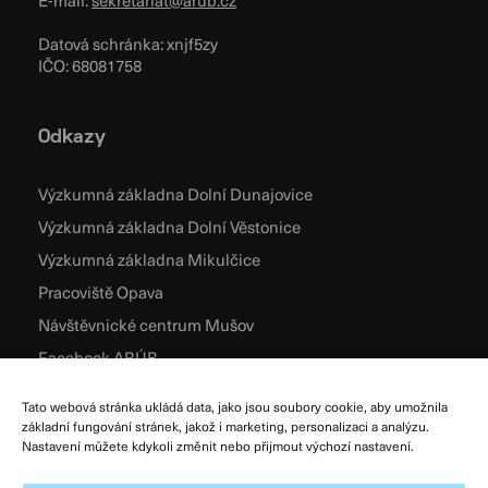
E-mail:
sekretariat@arub.cz
Datová schránka: xnjf5zy
IČO: 68081758
Odkazy
Výzkumná základna Dolní Dunajovice
Výzkumná základna Dolní Věstonice
Výzkumná základna Mikulčice
Pracoviště Opava
Návštěvnické centrum Mušov
Facebook ARÚB
Zásady cookies
Tato webová stránka ukládá data, jako jsou soubory cookie, aby umožnila
základní fungování stránek, jakož i marketing, personalizaci a analýzu.
Podmínky užívání
Nastavení můžete kdykoli změnit nebo přijmout výchozí nastavení.
Všeobecné obchodní podmínky