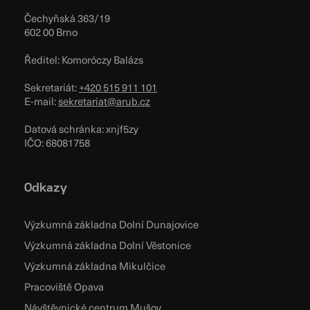
Čechyňská 363/19
602 00 Brno
Ředitel: Komoróczy Balázs
Sekretariát:
+420 515 911 101
E-mail:
sekretariat@arub.cz
Datová schránka: xnjf5zy
IČO: 68081758
Odkazy
Výzkumná základna Dolní Dunajovice
Výzkumná základna Dolní Věstonice
Výzkumná základna Mikulčice
Pracoviště Opava
Návštěvnické centrum Mušov