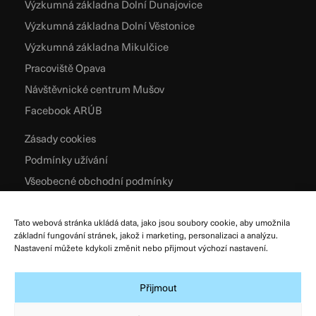
Výzkumná základna Dolní Dunajovice
Výzkumná základna Dolní Věstonice
Výzkumná základna Mikulčice
Pracoviště Opava
Návštěvnické centrum Mušov
Facebook ARÚB
Zásady cookies
Podmínky užívání
Všeobecné obchodní podmínky
Zpracování osobních údajů
Tato webová stránka ukládá data, jako jsou soubory cookie, aby umožnila
základní fungování stránek, jakož i marketing, personalizaci a analýzu.
Nastavení můžete kdykoli změnit nebo přijmout výchozí nastavení.
Přijmout