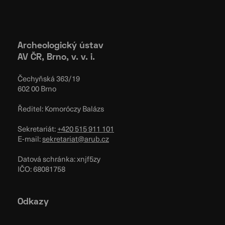
Archeologický ústav
AV ČR, Brno, v. v. i.
Čechyňská 363/19
602 00 Brno
Ředitel: Komoróczy Balázs
Sekretariát:
+420 515 911 101
E-mail:
sekretariat@arub.cz
Datová schránka: xnjf5zy
IČO: 68081758
Odkazy