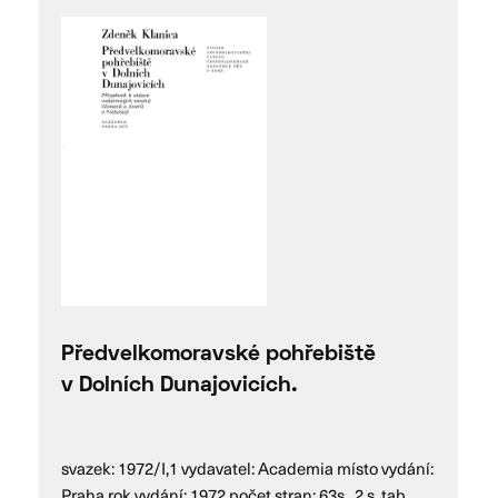
Předvelkomoravské pohřebiště
v Dolních Dunajovicích.
svazek: 1972/I,1 vydavatel: Academia místo vydání:
Praha rok vydání: 1972 počet stran: 63s., 2 s. tab.