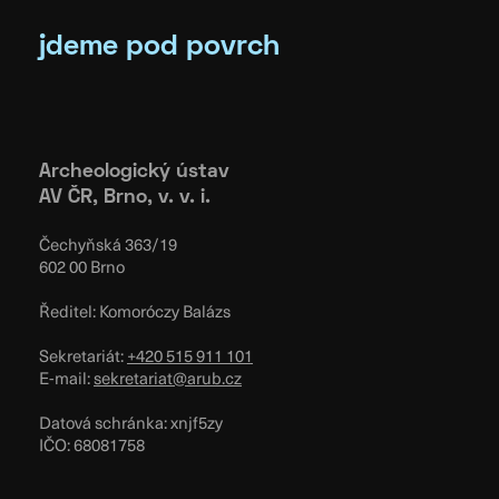
jdeme pod povrch
Archeologický ústav
AV ČR, Brno, v. v. i.
Čechyňská 363/19
602 00 Brno
Ředitel: Komoróczy Balázs
Sekretariát:
+420 515 911 101
E-mail:
sekretariat@arub.cz
Datová schránka: xnjf5zy
IČO: 68081758