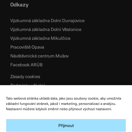
Odkazy
Výzkumná základna Dolní Dunajovice
Výzkumná základna Dolní Věstonice
Výzkumná základna Mikulčice
Pracoviště Opava
Návštěvnické centrum Mušov
Facebook ARÚB
Zásady cookies
Podmínky užívání
Všeobecné obchodní podmínky
Tato webová stránka ukládá data, jako jsou soubory cookie, aby umožnila
Zpracování osobních údajů
základní fungování stránek, jakož i marketing, personalizaci a analýzu.
Nastavení můžete kdykoli změnit nebo přijmout výchozí nastavení.
Přijmout