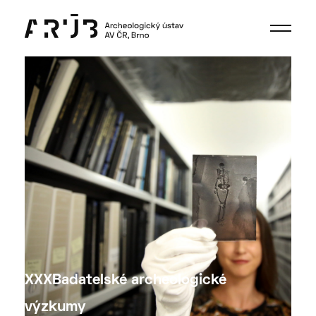
XXXBadatelské archeologické
výzkumy