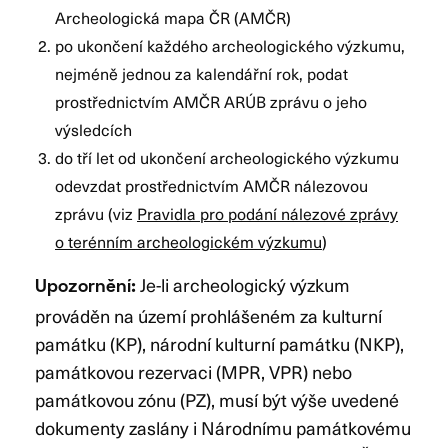
Archeologická mapa ČR (AMČR)
po ukončení každého archeologického výzkumu,
nejméně jednou za kalendářní rok, podat
prostřednictvím AMČR ARÚB zprávu o jeho
výsledcích
do tří let od ukončení archeologického výzkumu
odevzdat prostřednictvím AMČR nálezovou
zprávu (viz
Pravidla pro podání nálezové zprávy
o terénním archeologickém výzkumu
)
Je-li archeologický výzkum
Upozornění:
prováděn na území prohlášeném za kulturní
památku (KP), národní kulturní památku (NKP),
památkovou rezervaci (MPR, VPR) nebo
památkovou zónu (PZ), musí být výše uvedené
dokumenty zaslány i Národnímu památkovému