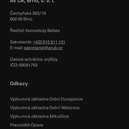
AV ČR, Brno, v. v. i.
Čechyňská 363/19
602 00 Brno
Ředitel: Komoróczy Balázs
Sekretariát:
+420 515 911 101
E-mail:
sekretariat@arub.cz
Datová schránka: xnjf5zy
IČO: 68081758
Odkazy
Výzkumná základna Dolní Dunajovice
Výzkumná základna Dolní Věstonice
Výzkumná základna Mikulčice
Pracoviště Opava