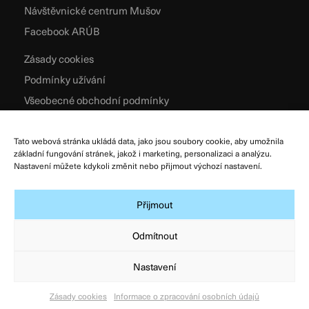
Návštěvnické centrum Mušov
Facebook ARÚB
Zásady cookies
Podmínky užívání
Všeobecné obchodní podmínky
Zpracování osobních údajů
Tato webová stránka ukládá data, jako jsou soubory cookie, aby umožnila
základní fungování stránek, jakož i marketing, personalizaci a analýzu.
Nastavení můžete kdykoli změnit nebo přijmout výchozí nastavení.
Přijmout
Odmítnout
Nastavení
© Archeologický ústav AV ČR, Brno, v. v. i. 2026
Designed & Developed by
Atelier Zidlicky
Zásady cookies
Informace o zpracování osobních údajů