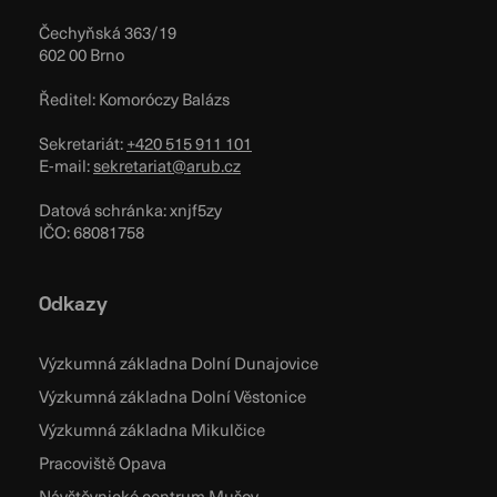
Čechyňská 363/19
602 00 Brno
Ředitel: Komoróczy Balázs
Sekretariát:
+420 515 911 101
E-mail:
sekretariat@arub.cz
Datová schránka: xnjf5zy
IČO: 68081758
Odkazy
Výzkumná základna Dolní Dunajovice
Výzkumná základna Dolní Věstonice
Výzkumná základna Mikulčice
Pracoviště Opava
Návštěvnické centrum Mušov