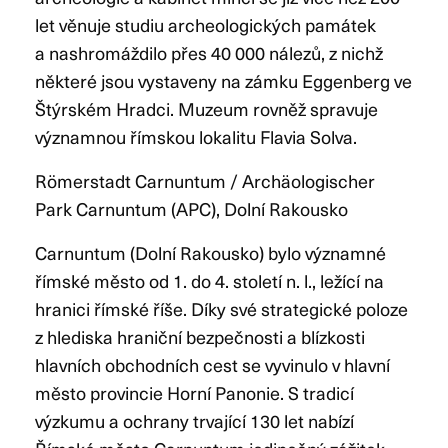
let věnuje studiu archeologických památek
a nashromáždilo přes 40 000 nálezů, z nichž
některé jsou vystaveny na zámku Eggenberg ve
Štýrském Hradci. Muzeum rovněž spravuje
významnou římskou lokalitu Flavia Solva.
Römerstadt Carnuntum / Archäologischer
Park Carnuntum (APC), Dolní Rakousko
Carnuntum (Dolní Rakousko) bylo významné
římské město od 1. do 4. století n. l., ležící na
hranici římské říše. Díky své strategické poloze
z hlediska hraniční bezpečnosti a blízkosti
hlavních obchodních cest se vyvinulo v hlavní
město provincie Horní Panonie. S tradicí
výzkumu a ochrany trvající 130 let nabízí