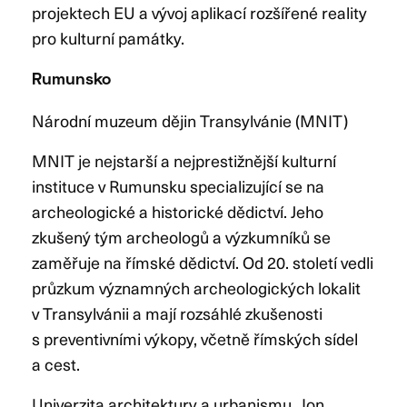
projektech EU a vývoj aplikací rozšířené reality
pro kulturní památky.
Rumunsko
Národní muzeum dějin Transylvánie (MNIT)
MNIT je nejstarší a nejprestižnější kulturní
instituce v Rumunsku specializující se na
archeologické a historické dědictví. Jeho
zkušený tým archeologů a výzkumníků se
zaměřuje na římské dědictví. Od 20. století vedli
průzkum významných archeologických lokalit
v Transylvánii a mají rozsáhlé zkušenosti
s preventivními výkopy, včetně římských sídel
a cest.
Univerzita architektury a urbanismu „Ion