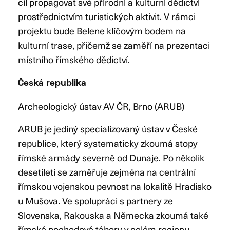
cíl propagovat své přírodní a kulturní dědictví
prostřednictvím turistických aktivit. V rámci
projektu bude Belene klíčovým bodem na
kulturní trase, přičemž se zaměří na prezentaci
místního římského dědictví.
Česká republika
Archeologický ústav AV ČR, Brno (ARUB)
ARUB je jediný specializovaný ústav v České
republice, který systematicky zkoumá stopy
římské armády severně od Dunaje. Po několik
desetiletí se zaměřuje zejména na centrální
římskou vojenskou pevnost na lokalitě Hradisko
u Mušova. Ve spolupráci s partnery ze
Slovenska, Rakouska a Německa zkoumá také
římské pochodové tábory v celém regionu.