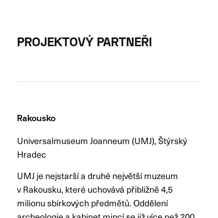
PROJEKTOVÝ PARTNEŘI
Rakousko
Universalmuseum Joanneum (UMJ), Štýrský
Hradec
UMJ je nejstarší a druhé největší muzeum
v Rakousku, které uchovává přibližně 4,5
milionu sbírkových předmětů. Oddělení
archeologie a kabinet mincí se již více než 200