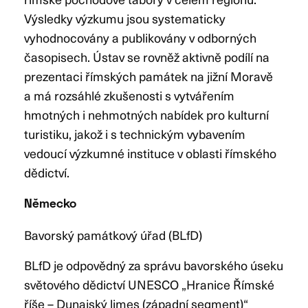
Výsledky výzkumu jsou systematicky
vyhodnocovány a publikovány v odborných
časopisech. Ústav se rovněž aktivně podílí na
prezentaci římských památek na jižní Moravě
a má rozsáhlé zkušenosti s vytvářením
hmotných i nehmotných nabídek pro kulturní
turistiku, jakož i s technickým vybavením
vedoucí výzkumné instituce v oblasti římského
dědictví.
Německo
Bavorský památkový úřad (BLfD)
BLfD je odpovědný za správu bavorského úseku
světového dědictví UNESCO „Hranice Římské
říše – Dunajský limes (západní segment)“