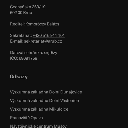
Čechyňská 363/19
602 00 Brno
Ředitel: Komoróczy Balázs
Sekretariát:
+420 515 911 101
E-mail:
sekretariat@arub.cz
Datová schránka: xnjf5zy
IČO: 68081758
Odkazy
Výzkumná základna Dolní Dunajovice
Výzkumná základna Dolní Věstonice
Výzkumná základna Mikulčice
Pracoviště Opava
Návštěvnické centrum Mušov