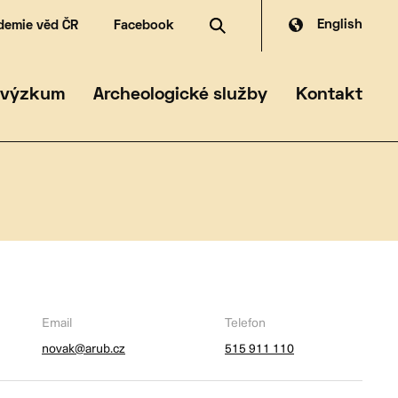
English
demie věd ČR
Facebook
dské zdroje
dia
čanská archeologie
ferát archeologické památkové péče
 výzkum
Archeologické služby
Kontakt
Email
Telefon
novak@arub.cz
515 911 110