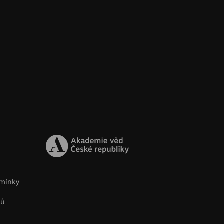
mínky
jů