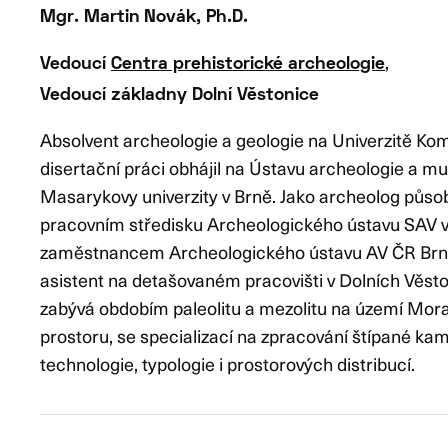
Mgr.
Martin
Novák, Ph.D.
,
Vedoucí
Centra prehistorické archeologie
Vedoucí základny Dolní Věstonice
Absolvent archeologie a geologie na Univerzitě Kom
disertační práci obhájil na Ústavu archeologie a mu
Masarykovy univerzity v Brně. Jako archeolog půs
pracovním středisku Archeologického ústavu SAV v 
zaměstnancem Archeologického ústavu AV ČR Brno
asistent na detašovaném pracovišti v Dolních Věston
zabývá obdobím paleolitu a mezolitu na území Mora
prostoru, se specializací na zpracování štípané kam
technologie, typologie i prostorových distribucí.