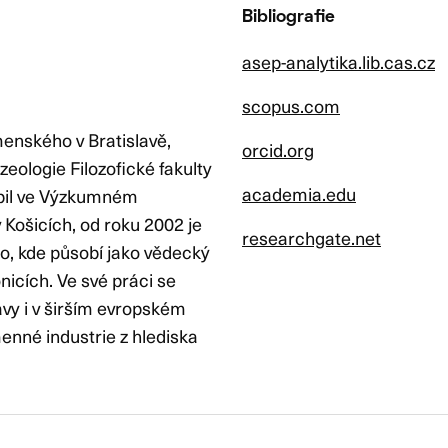
Bibliografie
asep-analytika.lib.cas.cz
scopus.com
enského v Bratislavě,
orcid.org
zeologie Filozofické fakulty
academia.edu
obil ve Výzkumném
Košicích, od roku 2002 je
researchgate.net
, kde působí jako vědecký
icích. Ve své práci se
vy i v širším evropském
enné industrie z hlediska