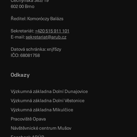
Čechyňská 363/19
602 00 Brno
Ředitel: Komoróczy Balázs
Sekretariát:
+420 515 911 101
E-mail:
sekretariat@arub.cz
Datová schránka: xnjf5zy
IČO: 68081758
Odkazy
Výzkumná základna Dolní Dunajovice
Výzkumná základna Dolní Věstonice
Výzkumná základna Mikulčice
Pracoviště Opava
Návštěvnické centrum Mušov