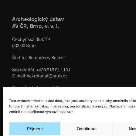
Archeologický ústav
AV ČR, Brno, v. v. i.
Čechyňská 363/19
602 00 Brno
Ředitel: Komoróczy Balázs
Sekretariát:
+420 515 911 101
E-mail:
sekretariat@arub.cz
Datová schránka: xnjf5zy
IČO: 68081758
Tato webová stránka ukládá data, jako jsou soubory cookie, aby umožnila zákl
fungování stránek, jakož i marketing, personalizaci a analýzu. Nastavení může
změnit nebo přijmout výchozí nastavení.
© Archeologický ústav AV ČR, Brno, v. v. i. 2026
Přijmout
Odmítnout
Nas
Designed & Developed by
Atelier Zidlicky