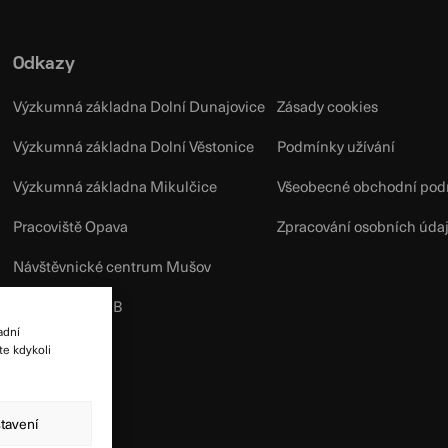
Odkazy
Výzkumná základna Dolní Dunajovice
Zásady cookies
Výzkumná základna Dolní Věstonice
Podmínky užívání
Výzkumná základna Mikulčice
Všeobecné obchodní pod
Pracoviště Opava
Zpracování osobních úda
Návštěvnické centrum Mušov
Facebook ARÚB
adní
te kdykoli
tavení