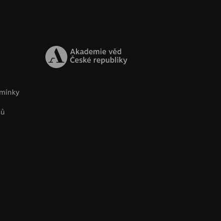
mínky
jů