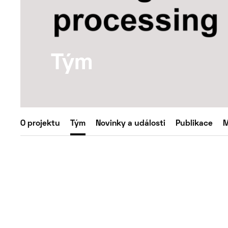
Tým
O projektu
Tým
Novinky a události
Publikace
M