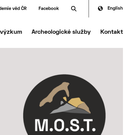
English
demie věd ČR
Facebook
dské zdroje
dia
čanská archeologie
ferát archeologické památkové péče
 výzkum
Archeologické služby
Kontakt