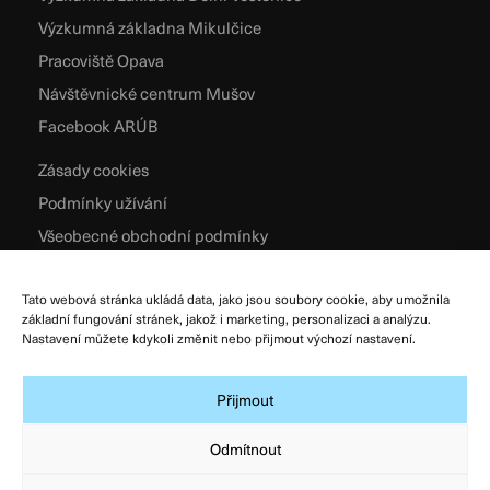
Výzkumná základna Mikulčice
Pracoviště Opava
Návštěvnické centrum Mušov
Facebook ARÚB
Zásady cookies
Podmínky užívání
Všeobecné obchodní podmínky
Zpracování osobních údajů
Tato webová stránka ukládá data, jako jsou soubory cookie, aby umožnila
základní fungování stránek, jakož i marketing, personalizaci a analýzu.
Nastavení můžete kdykoli změnit nebo přijmout výchozí nastavení.
Přijmout
Odmítnout