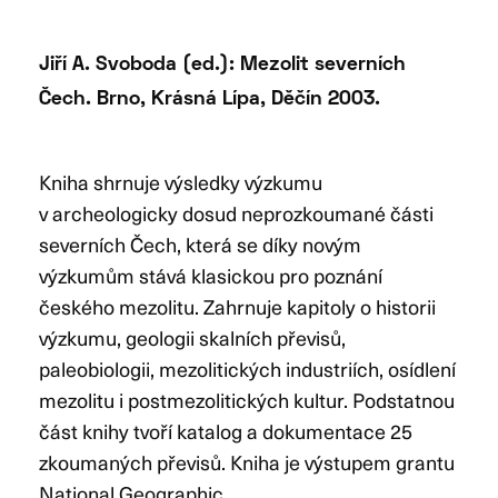
Jiří A. Svoboda (ed.): Mezolit severních
Čech. Brno, Krásná Lípa, Děčín 2003.
Kniha shrnuje výsledky výzkumu
v archeologicky dosud neprozkoumané části
severních Čech, která se díky novým
výzkumům stává klasickou pro poznání
českého mezolitu. Zahrnuje kapitoly o historii
výzkumu, geologii skalních převisů,
paleobiologii, mezolitických industriích, osídlení
mezolitu i postmezolitických kultur. Podstatnou
část knihy tvoří katalog a dokumentace 25
zkoumaných převisů. Kniha je výstupem grantu
National Geographic.