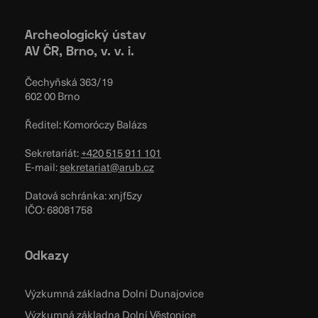
Archeologický ústav
AV ČR, Brno, v. v. i.
Čechyňská 363/19
602 00 Brno
Ředitel: Komoróczy Balázs
Sekretariát:
+420 515 911 101
E-mail:
sekretariat@arub.cz
Datová schránka: xnjf5zy
IČO: 68081758
Odkazy
Výzkumná základna Dolní Dunajovice
Výzkumná základna Dolní Věstonice