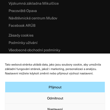
Výzkumná základna Mikulčice
Pracoviště Opava
Návštěvnické centrum Mušov
Facebook ARÚB
Zásady cookies
Podmínky užívání
Všeobecné obchodní podmínky
Zpracování osobních údajů
Tato webová stránka ukládá data, jako jsou soubory cookie, aby umožnila
základní fungování stránek, jakož i marketing, personalizaci a analýzu.
Nastavení můžete kdykoli změnit nebo přijmout výchozí nastavení.
Přijmout
Odmítnout
Nastavení
© Archeologický ústav AV ČR, Brno, v. v. i. 2026