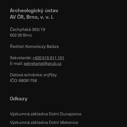
Archeologický ústav
AV ČR, Brno, v. v. i.
Čechyňská 363/19
602 00 Brno
Ředitel: Komoróczy Balázs
Sekretariát:
+420 515 911 101
E-mail:
sekretariat@arub.cz
Datová schránka: xnjf5zy
IČO: 68081758
Odkazy
Výzkumná základna Dolní Dunajovice
Výzkumná základna Dolní Věstonice