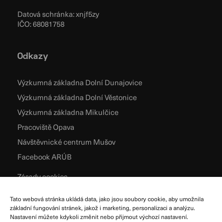
Datová schránka: xnjf5zy
IČO: 68081758
Odkazy
Výzkumná základna Dolní Dunajovice
Výzkumná základna Dolní Věstonice
Výzkumná základna Mikulčice
Pracoviště Opava
Návštěvnické centrum Mušov
Facebook ARÚB
Zásady cookies
Podmínky užívání
Tato webová stránka ukládá data, jako jsou soubory cookie, aby umožnila
Všeobecné obchodní podmínky
základní fungování stránek, jakož i marketing, personalizaci a analýzu.
Nastavení můžete kdykoli změnit nebo přijmout výchozí nastavení.
Zpracování osobních údajů