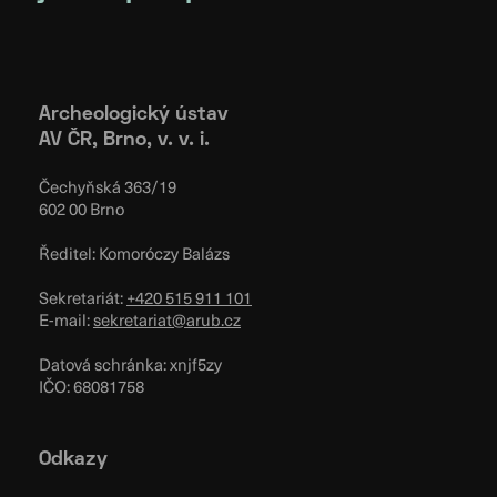
Archeologický ústav
AV ČR, Brno, v. v. i.
Čechyňská 363/19
602 00 Brno
Ředitel: Komoróczy Balázs
Sekretariát:
+420 515 911 101
E-mail:
sekretariat@arub.cz
Datová schránka: xnjf5zy
IČO: 68081758
Odkazy