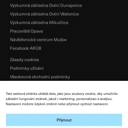
Výzkumná základna Dolní Dunajovice
Výzkumná základna Dolní Věstonice
Výzkumná základna Mikulčice
Pracoviště Opava
Návštěvnické centrum Mušov
Facebook ARÚB
Zásady cookies
Podmínky užívání
Všeobecné obchodní podmínky
Zpracování osobních údajů
Tato webová stránka ukládá data, jako jsou soubory cookie, aby umožnila
základní fungování stránek, jakož i marketing, personalizaci a analýzu.
Nastavení můžete kdykoli změnit nebo přijmout výchozí nastavení.
Přijmout