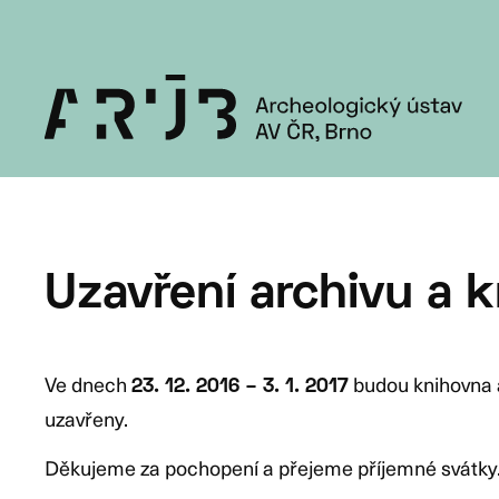
Ke stažení
Novinky
Ediční činnost
Informace pro stavebníky
Kontakt
O nás
Aktuálně
Věda a výzkum
Archeologické s
Uzavření archivu a 
Ve dnech
budou knihovna a
23. 12. 2016 – 3. 1. 2017
uzavřeny.
Děkujeme za pochopení a přejeme příjemné svátky