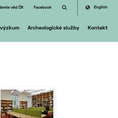
English
demie věd ČR
Facebook
dské zdroje
dia
čanská archeologie
ferát archeologické památkové péče
 výzkum
Archeologické služby
Kontakt