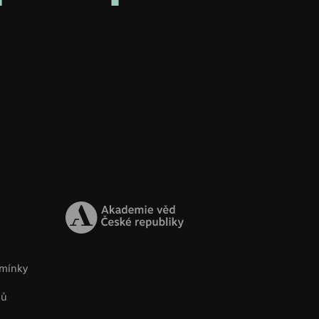
mínky
jů