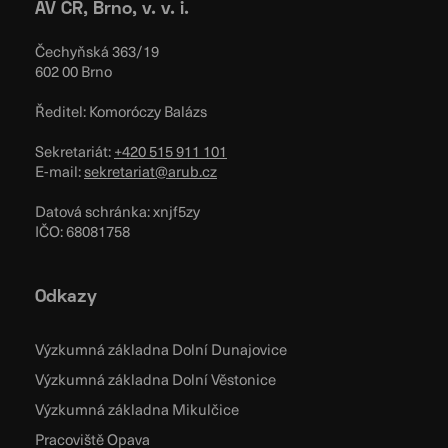
AV ČR, Brno, v. v. i.
Čechyňská 363/19
602 00 Brno
Ředitel: Komoróczy Balázs
Sekretariát:
+420 515 911 101
E-mail:
sekretariat@arub.cz
Datová schránka: xnjf5zy
IČO: 68081758
Odkazy
Výzkumná základna Dolní Dunajovice
Výzkumná základna Dolní Věstonice
Výzkumná základna Mikulčice
Pracoviště Opava