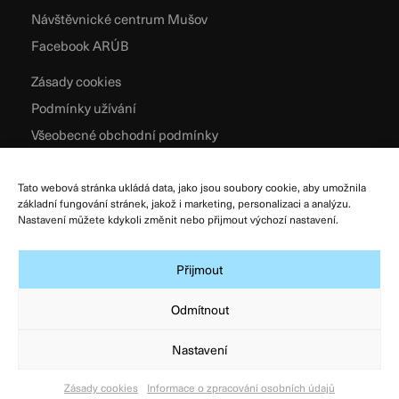
Návštěvnické centrum Mušov
Facebook ARÚB
Zásady cookies
Podmínky užívání
Všeobecné obchodní podmínky
Zpracování osobních údajů
Tato webová stránka ukládá data, jako jsou soubory cookie, aby umožnila
základní fungování stránek, jakož i marketing, personalizaci a analýzu.
Nastavení můžete kdykoli změnit nebo přijmout výchozí nastavení.
Přijmout
Odmítnout
Nastavení
© Archeologický ústav AV ČR, Brno, v. v. i. 2026
Designed & Developed by
Atelier Zidlicky
Zásady cookies
Informace o zpracování osobních údajů