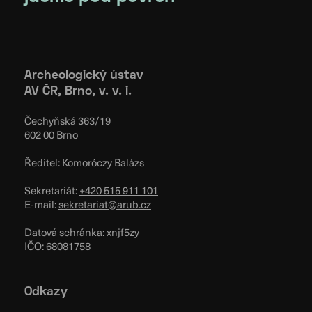
Archeologický ústav
AV ČR, Brno, v. v. i.
Čechyňská 363/19
602 00 Brno
Ředitel: Komoróczy Balázs
Sekretariát:
+420 515 911 101
E-mail:
sekretariat@arub.cz
Datová schránka: xnjf5zy
IČO: 68081758
Odkazy