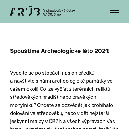
Spouštíme Archeologické léto 2021!
Vydejte se po stopách našich předků
a navštivte s námi archeologické památky ve
vašem okolí! Co lze vyčíst z terénních reliktů
středověkých hradišť nebo pravěkých
mohylníků? Chcete se dozvědět jak probíhalo
dolování ve středověku, nebo vidět nejstarší
jeskynní malby v ČR? Na všech výpravách Vás
budou provázet zkušení archeologové, kteří Vás