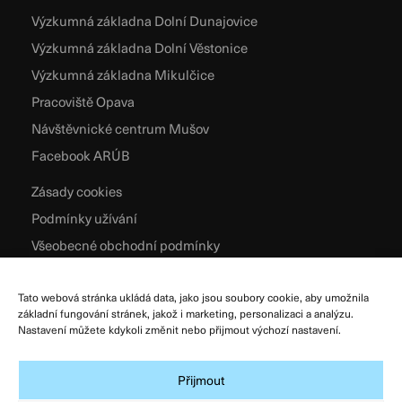
Výzkumná základna Dolní Dunajovice
Výzkumná základna Dolní Věstonice
Výzkumná základna Mikulčice
Pracoviště Opava
Návštěvnické centrum Mušov
Facebook ARÚB
Zásady cookies
Podmínky užívání
Všeobecné obchodní podmínky
Zpracování osobních údajů
Tato webová stránka ukládá data, jako jsou soubory cookie, aby umožnila
základní fungování stránek, jakož i marketing, personalizaci a analýzu.
Nastavení můžete kdykoli změnit nebo přijmout výchozí nastavení.
Přijmout