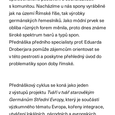
s komunitou. Nacházíme u nás spony vyráběné
jak na území Římské říše, tak výrobky
germánských řemeslníků. Jako módní prvek se
obliba různých forem měnila, proto dnes známe
široké spektrum tvarů a typů spon.
Přednáška předního specialisty prof. Eduarda
Droberjara pomůže zájemcům orientovat se
v této pestrosti a poskytne přehledný úvod do
problematiky spon doby římské.
Přednáškový cyklus se koná jako jeden
z výstupů projektu
Tváří v tvář starověkým
Germánům Střední Evropy
, který je součástí
výzkumného tématu Evropa, kořeny integrace,
utváření lokálních, národních a evropských