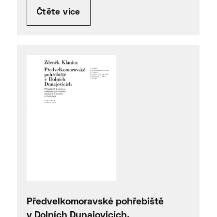
Čtěte více
Předvelkomoravské pohřebiště
v Dolních Dunajovicích.