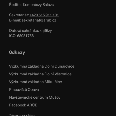
Ředitel: Komoróczy Balázs
Sekretariát:
+420 515 911 101
E-mail:
sekretariat@arub.cz
Datová schránka: xnjf5zy
IČO: 68081758
Odkazy
Výzkumná základna Dolní Dunajovice
Výzkumná základna Dolní Věstonice
Výzkumná základna Mikulčice
Pracoviště Opava
Návštěvnické centrum Mušov
Facebook ARÚB
Zásady cookies