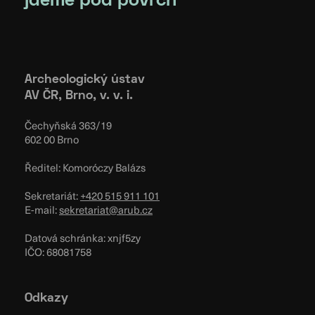
jdeme pod povrch
Archeologický ústav
AV ČR, Brno, v. v. i.
Čechyňská 363/19
602 00 Brno
Ředitel: Komoróczy Balázs
Sekretariát:
+420 515 911 101
E-mail:
sekretariat@arub.cz
Datová schránka: xnjf5zy
IČO: 68081758
Odkazy