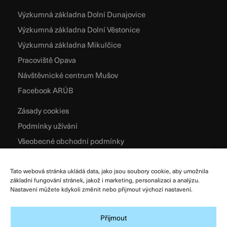
Výzkumná základna Dolní Dunajovice
Výzkumná základna Dolní Věstonice
Výzkumná základna Mikulčice
Pracoviště Opava
Návštěvnické centrum Mušov
Facebook ARÚB
Zásady cookies
Podmínky užívání
Všeobecné obchodní podmínky
Zpracování osobních údajů
Tato webová stránka ukládá data, jako jsou soubory cookie, aby umožnila
základní fungování stránek, jakož i marketing, personalizaci a analýzu.
Nastavení můžete kdykoli změnit nebo přijmout výchozí nastavení.
Přijmout