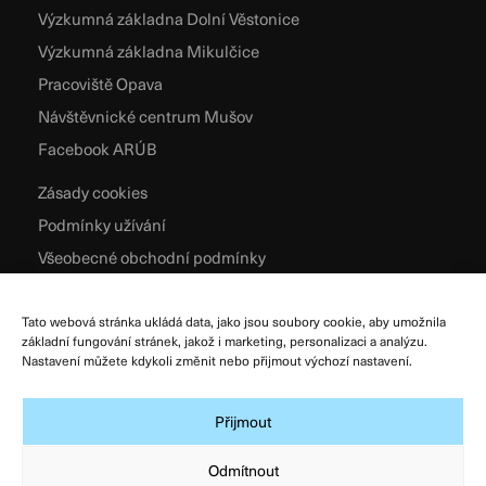
Výzkumná základna Dolní Věstonice
Výzkumná základna Mikulčice
Pracoviště Opava
Návštěvnické centrum Mušov
Facebook ARÚB
Zásady cookies
Podmínky užívání
Všeobecné obchodní podmínky
Zpracování osobních údajů
Tato webová stránka ukládá data, jako jsou soubory cookie, aby umožnila
základní fungování stránek, jakož i marketing, personalizaci a analýzu.
Nastavení můžete kdykoli změnit nebo přijmout výchozí nastavení.
Přijmout
Odmítnout