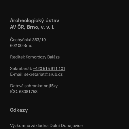
Archeologický ústav
AV ČR, Brno, v. v. i.
Čechyňská 363/19
602 00 Brno
Ředitel: Komoróczy Balázs
Sekretariát:
+420 515 911 101
E-mail:
sekretariat@arub.cz
Datová schránka: xnjf5zy
IČO: 68081758
Odkazy
Výzkumná základna Dolní Dunajovice