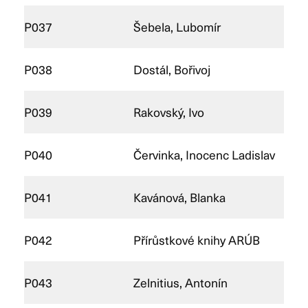
P037
Šebela, Lubomír
P038
Dostál, Bořivoj
P039
Rakovský, Ivo
P040
Červinka, Inocenc Ladislav
P041
Kavánová, Blanka
P042
Přírůstkové knihy ARÚB
P043
Zelnitius, Antonín