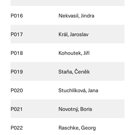
P016
Nekvasil, Jindra
P017
Král, Jaroslav
P018
Kohoutek, Jiří
P019
Staňa, Čeněk
P020
Stuchlíková, Jana
P021
Novotný, Boris
P022
Raschke, Georg