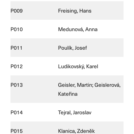
P009
Freising, Hans
P010
Medunová, Anna
P011
Poulík, Josef
P012
Ludikovský, Karel
P013
Geisler, Martin; Geislerová,
Kateřina
P014
Tejral, Jaroslav
P015
Klanica, Zdeněk