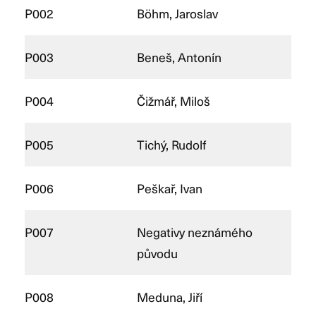
P002
Böhm, Jaroslav
P003
Beneš, Antonín
P004
Čižmář, Miloš
P005
Tichý, Rudolf
P006
Peškař, Ivan
P007
Negativy neznámého
původu
P008
Meduna, Jiří