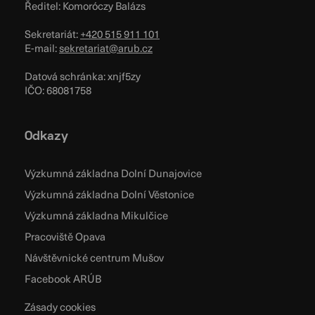
Ředitel: Komoróczy Balázs
Sekretariát:
+420 515 911 101
E-mail:
sekretariat@arub.cz
Datová schránka: xnjf5zy
IČO: 68081758
Odkazy
Výzkumná základna Dolní Dunajovice
Výzkumná základna Dolní Věstonice
Výzkumná základna Mikulčice
Pracoviště Opava
Návštěvnické centrum Mušov
Facebook ARÚB
Zásady cookies