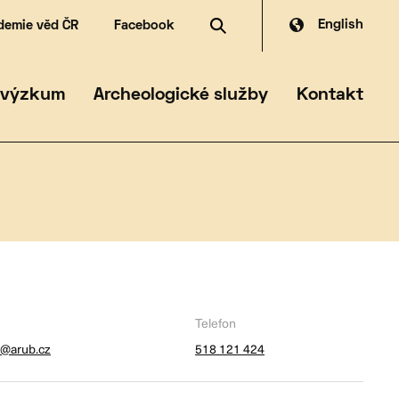
English
demie věd ČR
Facebook
dské zdroje
dia
čanská archeologie
ferát archeologické památkové péče
 výzkum
Archeologické služby
Kontakt
Telefon
c@arub.cz
518 121 424