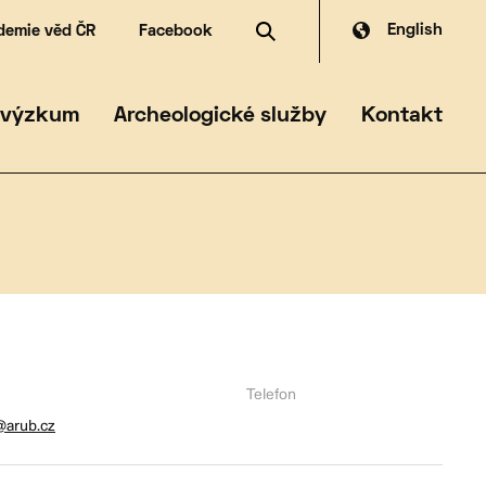
English
demie věd ČR
Facebook
dské zdroje
dia
čanská archeologie
ferát archeologické památkové péče
 výzkum
Archeologické služby
Kontakt
Telefon
@arub.cz