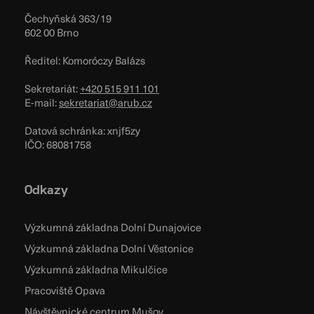
Čechyňská 363/19
602 00 Brno
Ředitel: Komoróczy Balázs
Sekretariát:
+420 515 911 101
E-mail:
sekretariat@arub.cz
Datová schránka: xnjf5zy
IČO: 68081758
Odkazy
Výzkumná základna Dolní Dunajovice
Výzkumná základna Dolní Věstonice
Výzkumná základna Mikulčice
Pracoviště Opava
Návštěvnické centrum Mušov