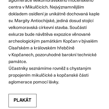
centra v Mikulčicích. Nejvýznamnějším
dokladem osídlení je unikátně dochovaná kaple
sv. Margity Antiochijské, jediná dosud stojící
velkomoravská církevní stavba. Součástí
exkurze bude návštěva expozice věnované
archeologickým památkám Kopčan v bývalém
Císařském a královském hřebčíně
v Kopčanech, pozoruhodné barokní technické
památce.
Účastníky seznámíme rovněž s chystaným
propojením mikulčické a kopčanské části
aglomerace pomocí lávky.
PLAKÁT