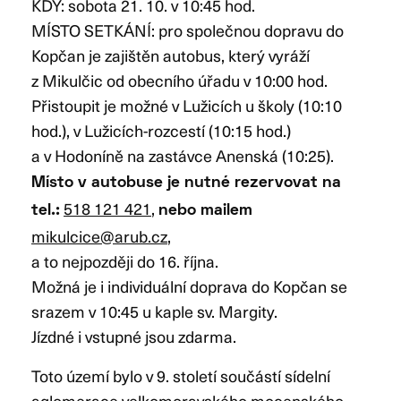
KDY: sobota 21. 10. v 10:45 hod.
MÍSTO SETKÁNÍ: pro společnou dopravu do
Kopčan je zajištěn autobus, který vyráží
z Mikulčic od obecního úřadu v 10:00 hod.
Přistoupit je možné v Lužicích u školy (10:10
hod.), v Lužicích-rozcestí (10:15 hod.)
a v Hodoníně na zastávce Anenská (10:25).
Místo v autobuse je nutné rezervovat na
518 121 421
,
tel.:
nebo mailem
mikulcice@arub.cz
,
a to nejpozději do 16. října.
Možná je i individuální doprava do Kopčan se
srazem v 10:45 u kaple sv. Margity.
Jízdné i vstupné jsou zdarma.
Toto území bylo v 9. století součástí sídelní
aglomerace velkomoravského mocenského