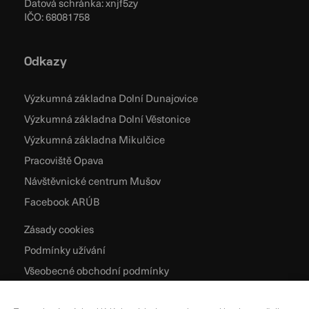
Datová schránka: xnjf5zy
IČO: 68081758
Odkazy
Výzkumná základna Dolní Dunajovice
Výzkumná základna Dolní Věstonice
Výzkumná základna Mikulčice
Pracoviště Opava
Návštěvnické centrum Mušov
Facebook ARÚB
Zásady cookies
Podmínky užívání
Všeobecné obchodní podmínky
Zpracování osobních údajů