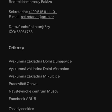
Ředitel: Komoróczy Balázs
Sekretariát:
+420 515 911 101
E-mail:
sekretariat@arub.cz
Datová schránka: xnjf5zy
IČO: 68081758
Odkazy
Výzkumná základna Dolní Dunajovice
Výzkumná základna Dolní Věstonice
Výzkumná základna Mikulčice
Pracoviště Opava
Návštěvnické centrum Mušov
Facebook ARÚB
Zásady cookies