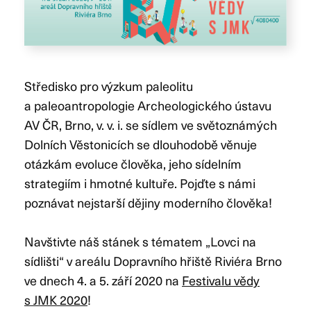
Středisko pro výzkum paleolitu
a paleoantropologie Archeologického ústavu
AV ČR, Brno, v. v. i. se sídlem ve světoznámých
Dolních Věstonicích se dlouhodobě věnuje
otázkám evoluce člověka, jeho sídelním
strategiím i hmotné kultuře. Pojďte s námi
poznávat nejstarší dějiny moderního člověka!
Navštivte náš stánek s tématem „Lovci na
sídlišti“ v areálu Dopravního hřiště Riviéra Brno
ve dnech 4. a 5. září 2020 na
Festivalu vědy
s JMK 2020
!