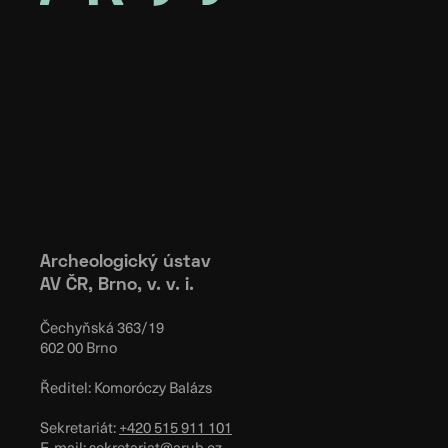
Archeologický ústav
AV ČR, Brno, v. v. i.
Čechyňská 363/19
602 00 Brno
Ředitel: Komoróczy Balázs
Sekretariát:
+420 515 911 101
E-mail:
sekretariat@arub.cz