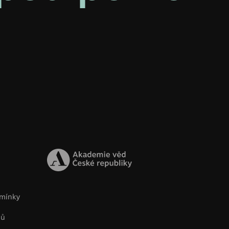
mínky
jů