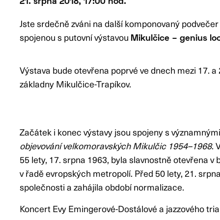
21. srpna 2018, 17:00 hod.
Jste srdečně zváni na další komponovaný podvečer p
spojenou s putovní výstavou
Mikulčice – genius loc
Výstava bude otevřena poprvé ve dnech mezi 17. a
základny Mikulčice-Trapíkov.
Začátek i konec výstavy jsou spojeny s významnými
objevování velkomoravských Mikulčic 1954–1968
. 
55 lety, 17. srpna 1963, byla slavnostně otevřena 
v řadě evropských metropolí. Před 50 lety, 21. srp
společnosti a zahájila období normalizace.
Koncert Evy Emingerové-Dostálové a jazzového tria F