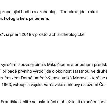
ropojující hudbu a archeologii. Tentokrát jde o akci
i. Fotografie s příběhem.
 21. srpnem 2018 v prostorách archeologické
 výročími souvisejícími s Mikulčicemi a příběhem předs
V případě prvního výročí jde o okolnost šťastnou, ve dr
v brněnském Domě umění výstava Velká Morava, která se d
na 1963, vstoupila vojska Varšavské smlouvy na území Če
rantiška Uhlíře se uskuteční u příležitosti ukončení prvn