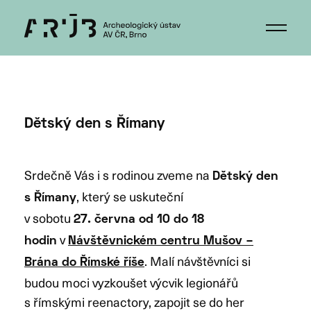
Dětský den s Římany
Srdečně Vás i s rodinou zveme na
Dětský den
, který se uskuteční
s Římany
v sobotu
27. června od 10 do 18
v
hodin
Návštěvnickém centru Mušov –
. Malí návštěvníci si
Brána do Římské říše
budou moci vyzkoušet výcvik legionářů
s římskými reenactory, zapojit se do her