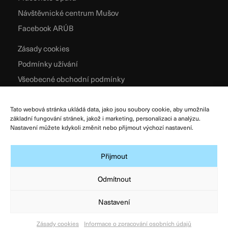
Návštěvnické centrum Mušov
Facebook ARÚB
Zásady cookies
Podmínky užívání
Všeobecné obchodní podmínky
Zpracování osobních údajů
Tato webová stránka ukládá data, jako jsou soubory cookie, aby umožnila
základní fungování stránek, jakož i marketing, personalizaci a analýzu.
Nastavení můžete kdykoli změnit nebo přijmout výchozí nastavení.
Přijmout
Odmítnout
Nastavení
© Archeologický ústav AV ČR, Brno, v. v. i. 2026
Designed & Developed by
Atelier Zidlicky
Zásady cookies
Informace o zpracování osobních údajů