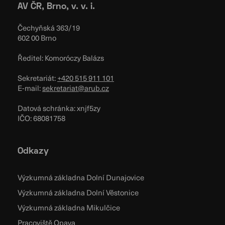
AV ČR, Brno, v. v. i.
Čechyňská 363/19
602 00 Brno
Ředitel: Komoróczy Balázs
Sekretariát:
+420 515 911 101
E-mail:
sekretariat@arub.cz
Datová schránka: xnjf5zy
IČO: 68081758
Odkazy
Výzkumná základna Dolní Dunajovice
Výzkumná základna Dolní Věstonice
Výzkumná základna Mikulčice
Pracoviště Opava